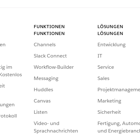
FUNKTIONEN
LÖSUNGEN
FUNKTIONEN
LÖSUNGEN
en
Channels
Entwicklung
Slack Connect
IT
tig im
Workflow-Builder
Service
 Kostenlos
Messaging
Sales
eit
Huddles
Projektmanageme
Canvas
Marketing
hungen
Listen
Sicherheit
otokoll
Video- und
Fertigung, Automo
Sprachnachrichten
und Energiebranc