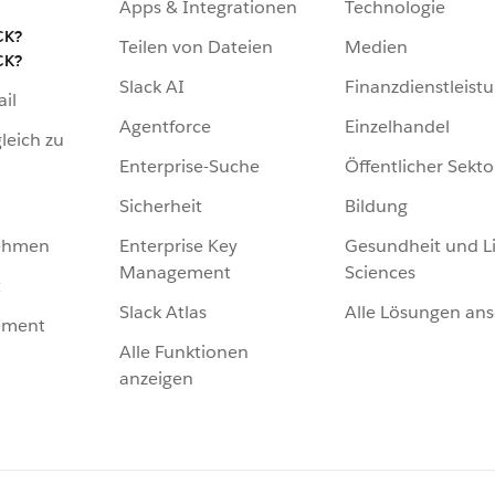
Apps & Integrationen
Technologie
CK?
Teilen von Dateien
Medien
CK?
Slack AI
Finanzdienstleist
ail
Agentforce
Einzelhandel
leich zu
Enterprise-Suche
Öffentlicher Sekto
Sicherheit
Bildung
Enterprise Key
Gesundheit und Li
nehmen
Management
Sciences
t
Slack Atlas
Alle Lösungen an
ement
Alle Funktionen
anzeigen