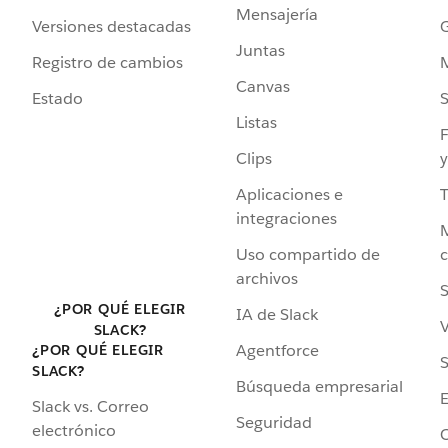
Mensajería
Versiones destacadas
G
Juntas
Registro de cambios
Canvas
Estado
Listas
F
Clips
y
Aplicaciones e
integraciones
Uso compartido de
archivos
S
¿POR QUÉ ELEGIR
IA de Slack
V
SLACK?
Agentforce
¿POR QUÉ ELEGIR
S
SLACK?
Búsqueda empresarial
Slack vs. Correo
Seguridad
electrónico
C