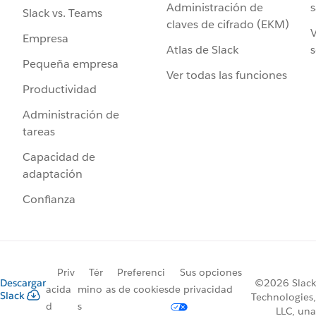
Administración de
s
Slack vs. Teams
claves de cifrado (EKM)
V
Empresa
Atlas de Slack
s
Pequeña empresa
Ver todas las funciones
Productividad
Administración de
tareas
Capacidad de
adaptación
Confianza
Priv
Tér
Preferenci
Sus opciones
Descargar
©2026 Slack
acida
mino
as de cookies
de privacidad
Slack
Technologies,
d
s
LLC, una