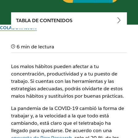
TABLA DE CONTENIDOS
COLABORACIÓN
Mejora tu concentración
6 min de lectura
identificando malos hábitos
Los malos hábitos pueden afectar a tu
Identifica los malos hábitos y sustitúyelos por rutinas
concentración, productividad y a tu puesto de
positivas que transformen tu jornada laboral
trabajo. Si cuentas con las herramientas y las
estrategias adecuadas, podrás olvidarte de estos
Del equipo de Slack
malos hábitos y sustituirlos por buenas prácticas.
24 de febrero de 2023
La pandemia de la COVID-19 cambió la forma de
trabajar y, a la velocidad a la que todo está
cambiando, está claro que el teletrabajo ha
llegado para quedarse. De acuerdo con una
encuesta de Pew Research
, solo el 20 % de los