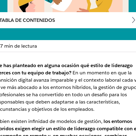
TABLA DE CONTENIDOS
7 min de lectura
z: guía para gerentes híbr
e has planteado en alguna ocasión qué estilo de liderazgo
erces con tu equipo de trabajo?
En un momento en que la
n cualquier contexto profesional, en entornos híbridos cobra
ansición digital avanza imparable y el contexto laboral cada 
 ve más abocado a los entornos híbridos, la gestión de grup
ofesionales se ha convertido en todo un desafío para los
sponsables que deben adaptarse a las características,
rcunstancias y objetivos de los empleados.
 bien existen infinidad de modelos de gestión,
los entornos
bridos exigen elegir un estilo de liderazgo compatible con e
sempeño en remoto y, en muchas ocasiones, combinar