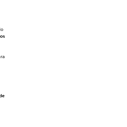
do
los
ara
 de