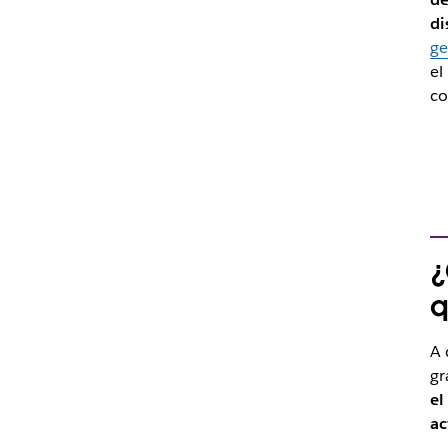
di
ge
el
co
¿
q
A 
gr
el
ac