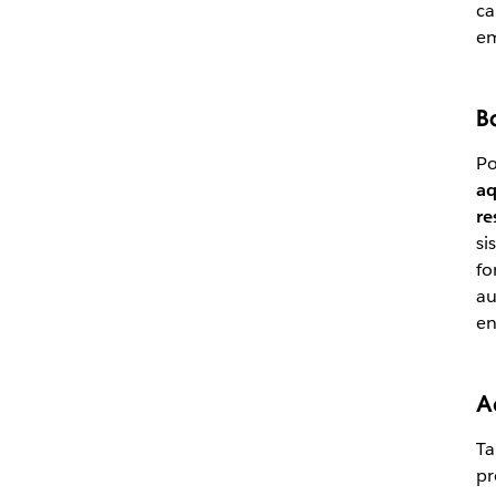
ca
em
B
Po
aq
re
si
fo
au
en
A
Ta
pr