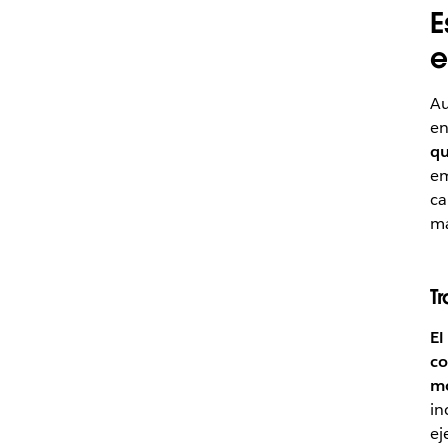
E
e
Au
en
qu
em
ca
ma
T
El
co
mo
in
ej