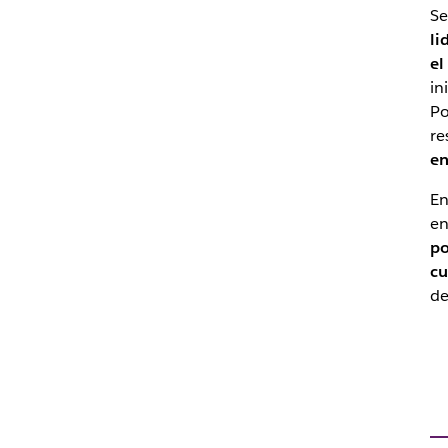
Se
li
el
in
Po
re
en
En
en
po
cu
de