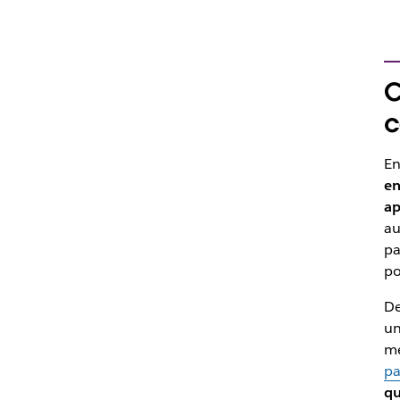
C
c
En
en
ap
au
pa
po
De
un
me
pa
qu