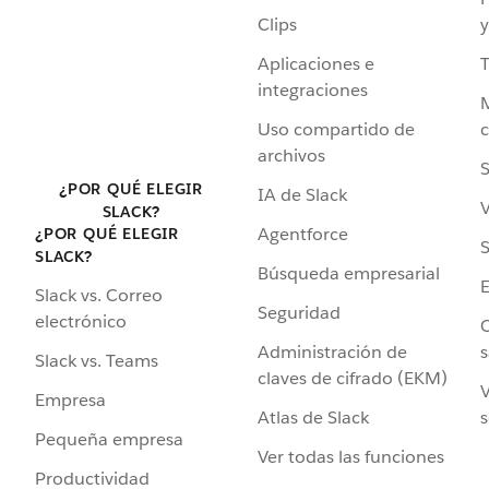
Clips
y
Aplicaciones e
integraciones
Uso compartido de
archivos
S
¿POR QUÉ ELEGIR
IA de Slack
V
SLACK?
Agentforce
¿POR QUÉ ELEGIR
S
SLACK?
Búsqueda empresarial
Slack vs. Correo
Seguridad
electrónico
C
Administración de
s
Slack vs. Teams
claves de cifrado (EKM)
V
Empresa
Atlas de Slack
s
Pequeña empresa
Ver todas las funciones
Productividad