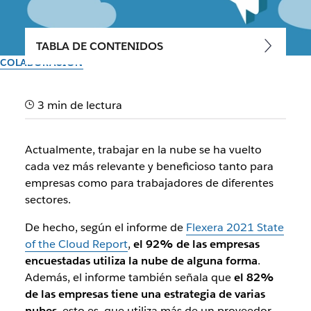
TABLA DE CONTENIDOS
COLABORACIÓN
Trabajar en la nube: todo lo
3 min de lectura
que necesitas saber al
respecto
Actualmente, trabajar en la nube se ha vuelto
cada vez más relevante y beneficioso tanto para
empresas como para trabajadores de diferentes
Del equipo de Slack
sectores.
14 de junio de 2023
De hecho, según el informe de
Flexera 2021 State
of the Cloud Report
,
el 92% de las empresas
encuestadas utiliza la nube de alguna forma
.
Además, el informe también señala que
el 82%
de las empresas tiene una estrategia de varias
nubes
, esto es, que utiliza más de un proveedor