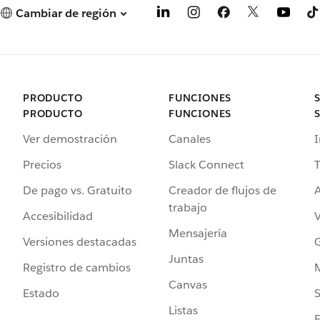
Cambiar de región
PRODUCTO
FUNCIONES
PRODUCTO
FUNCIONES
Ver demostración
Canales
I
Precios
Slack Connect
T
De pago vs. Gratuito
Creador de flujos de
A
trabajo
Accesibilidad
Mensajería
Versiones destacadas
G
Juntas
Registro de cambios
Canvas
Estado
Listas
F