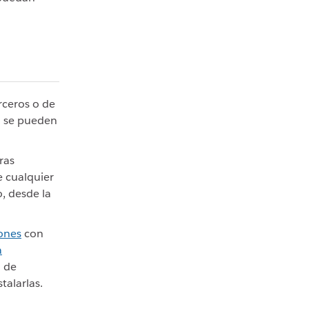
rceros o de
n se pueden
ras
e cualquier
, desde la
iones
con
a
n de
talarlas.