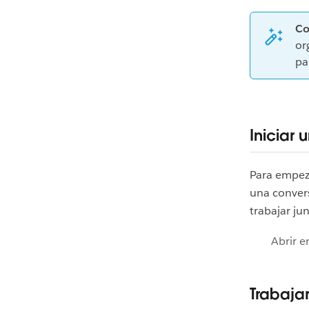
Co
or
pa
Iniciar
Para empez
una convers
trabajar ju
Abrir e
Trabaja