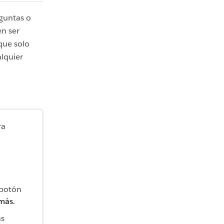
eguntas o
en ser
que solo
lquier
ra
 botón
 más
.
as