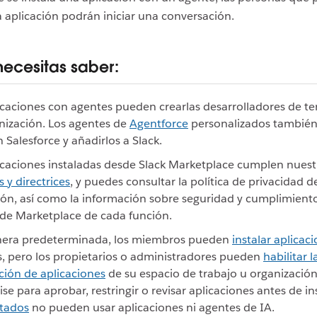
a aplicación podrán iniciar una conversación.
necesitas saber:
icaciones con agentes pueden crearlas desarrolladores de te
nización. Los agentes de
Agentforce
personalizados tambié
n Salesforce y añadirlos a Slack.
icaciones instaladas desde Slack Marketplace cumplen nuest
s y directrices
, y puedes consultar la política de privacidad d
ión, así como la información sobre seguridad y cumplimiento
de Marketplace de cada función.
era predeterminada, los miembros pueden
instalar aplicac
, pero los propietarios o administradores pueden
habilitar l
ión de aplicaciones
de su espacio de trabajo u organizació
ise para aprobar, restringir o revisar aplicaciones antes de ins
itados
no pueden usar aplicaciones ni agentes de IA.