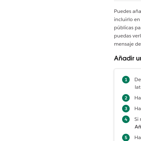
Puedes añad
incluirlo e
públicas pa
puedas verl
mensaje del
Añadir u
De
la
Ha
Ha
Si
Añ
Ha