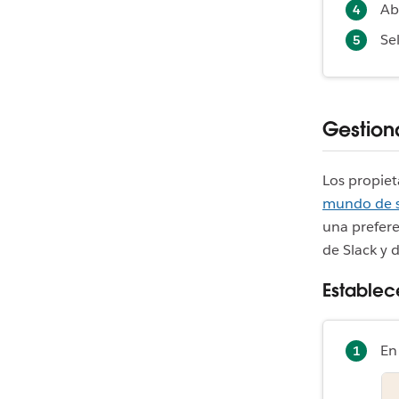
Ab
Se
Gestiona
Los propie
mundo de s
una prefere
de Slack y 
Establec
En