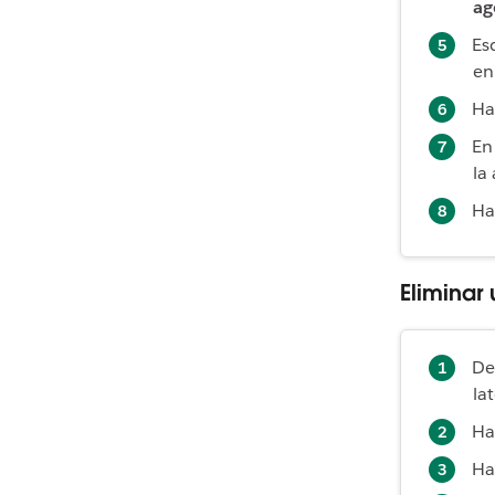
ag
Es
e
Ha
En
la
Ha
Eliminar
De
la
Ha
Ha