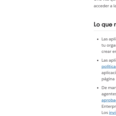
acceder a l
Lo que 
Las apl
tu orga
crear e
Las apl
política
aplicac
página 
De man
agentes
aprobac
Enterpr
Los
inv