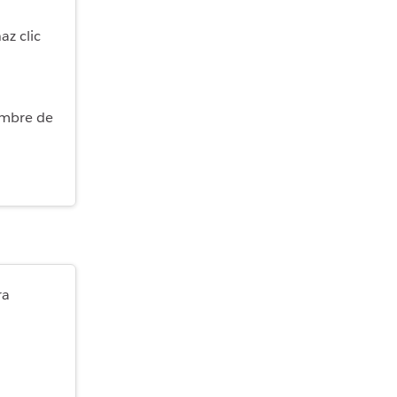
az clic
ombre de
ra