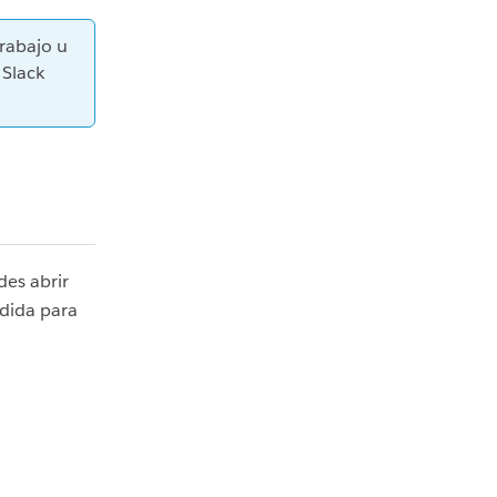
trabajo u
 Slack
des abrir
idida para