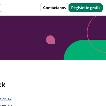
Conectarse
Contáctanos
Regístrate gratis
ck
s de IA
.
 puedan