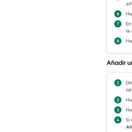
añ
Ha
En
la
Ha
Añadir u
De
la
Ha
Ha
Si
Añ