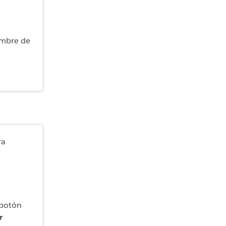
ombre de
ra
 botón
r