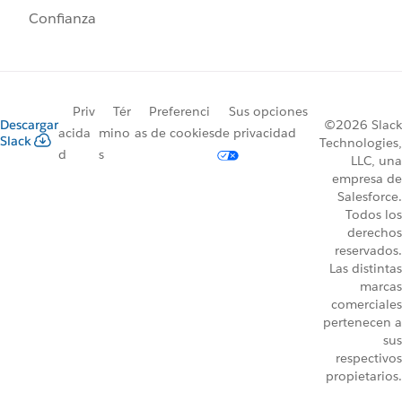
Confianza
Priv
Tér
Preferenci
Sus opciones
Descargar
©2026 Slack
acida
mino
as de cookies
de privacidad
Slack
Technologies,
d
s
LLC, una
empresa de
Salesforce.
Todos los
derechos
reservados.
Las distintas
marcas
comerciales
pertenecen a
sus
respectivos
propietarios.