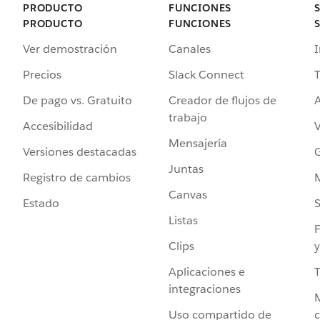
PRODUCTO
FUNCIONES
PRODUCTO
FUNCIONES
Ver demostración
Canales
I
Precios
Slack Connect
T
De pago vs. Gratuito
Creador de flujos de
A
trabajo
Accesibilidad
Mensajería
Versiones destacadas
G
Juntas
Registro de cambios
Canvas
Estado
Listas
F
Clips
y
Aplicaciones e
integraciones
Uso compartido de