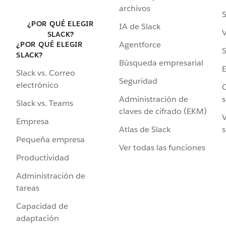
archivos
S
¿POR QUÉ ELEGIR
IA de Slack
V
SLACK?
Agentforce
¿POR QUÉ ELEGIR
S
SLACK?
Búsqueda empresarial
Slack vs. Correo
Seguridad
electrónico
C
Administración de
s
Slack vs. Teams
claves de cifrado (EKM)
V
Empresa
Atlas de Slack
s
Pequeña empresa
Ver todas las funciones
Productividad
Administración de
tareas
Capacidad de
adaptación