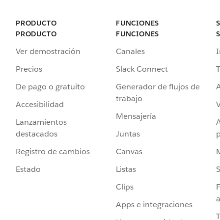
PRODUCTO
FUNCIONES
PRODUCTO
FUNCIONES
Ver demostración
Canales
I
Precios
Slack Connect
T
De pago o gratuito
Generador de flujos de
A
trabajo
Accesibilidad
Mensajería
Lanzamientos
destacados
Juntas
Registro de cambios
Canvas
Estado
Listas
Clips
F
a
Apps e integraciones