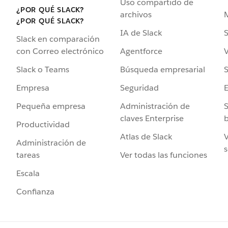
Uso compartido de
¿POR QUÉ SLACK?
archivos
¿POR QUÉ SLACK?
IA de Slack
S
Slack en comparación
Agentforce
V
con Correo electrónico
Búsqueda empresarial
S
Slack o Teams
Seguridad
Empresa
Administración de
S
Pequeña empresa
claves Enterprise
b
Productividad
Atlas de Slack
V
Administración de
s
Ver todas las funciones
tareas
Escala
Confianza