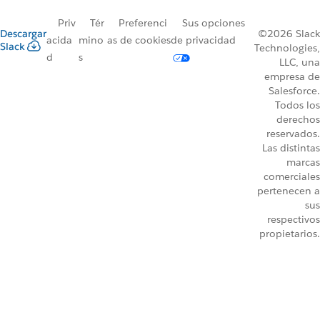
Priv
Tér
Preferenci
Sus opciones
Descargar
©2026 Slack
acida
mino
as de cookies
de privacidad
Slack
Technologies,
d
s
LLC, una
empresa de
Salesforce.
Todos los
derechos
reservados.
Las distintas
marcas
comerciales
pertenecen a
sus
respectivos
propietarios.