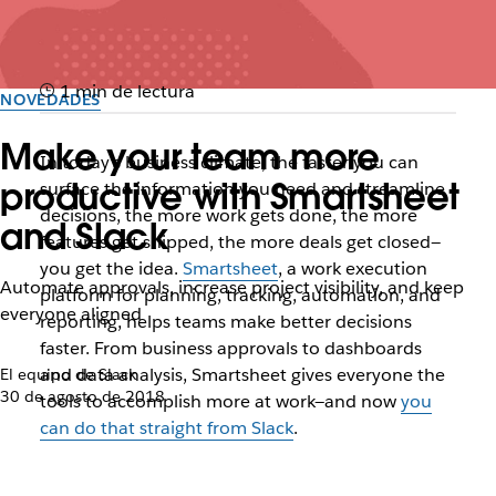
1 min de lectura
NOVEDADES
Make your team more
In today’s business climate, the faster you can
productive with Smartsheet
surface the information you need and streamline
decisions, the more work gets done, the more
and Slack
features get shipped, the more deals get closed—
you get the idea.
Smartsheet
, a work execution
Automate approvals, increase project visibility, and keep
platform for planning, tracking, automation, and
everyone aligned
reporting, helps teams make better decisions
faster. From business approvals to dashboards
and data analysis, Smartsheet gives everyone the
El equipo de Slack
30 de agosto de 2018
tools to accomplish more at work—and now
you
can do that straight from Slack
.