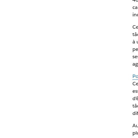
ca
in
Ce
tâ
à 
pe
se
ag
P
Ce
es
d’
tâ
di
Au
pl