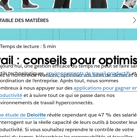
TABLE DES MATIÈRES
Temps de lecture : 5 min
il : conseils pour optimis
jourd’hui, une gestion efficace du temps ne peut se faire sa
tils technologiques,
environnements de travail productifs
et
sez le nombre de réunions, optimisez vos listes de tâches et 
ordination de l’entreprise. Après tout, nous sommes
mbreux à nous appuyer sur des
applications pour gagner e
oductivité
et à suivre tout ce qui se passe dans nos
vironnements de travail hyperconnectés.
e étude de
Deloitte
révèle cependant que 47 % des salarié
interrogent sur la réelle capacité de leurs outils à booster leu
oductivité. Si vous souhaitez reprendre le contrôle de votre
ploi du temps, hiérarchiser les responsabilités et travailler