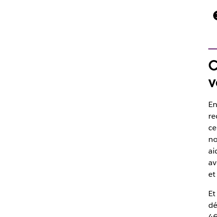
C
v
En
re
ce
no
ai
av
et
Et
dé
46