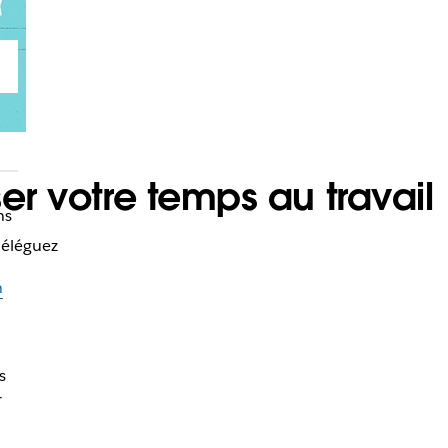
er votre temps au travail
ns
déléguez
n
s
r