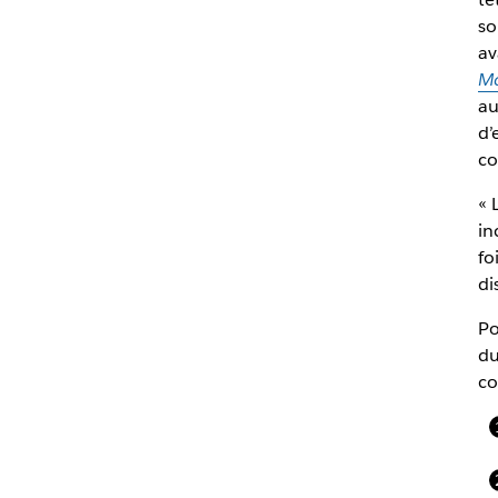
so
av
Ma
au
d’
co
« 
in
fo
di
P
du
c