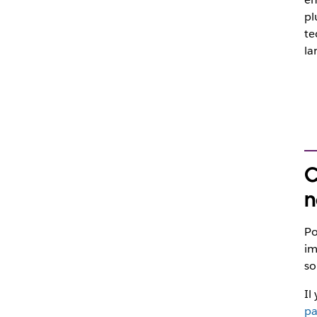
pl
te
la
C
n
Po
im
so
Il
pa