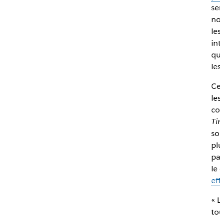
se
no
le
in
qu
le
Ce
le
co
Ti
so
pl
pa
le
ef
« 
to