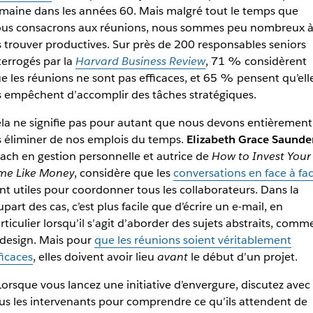
maine dans les années 60. Mais malgré tout le temps que
us consacrons aux réunions, nous sommes peu nombreux 
s trouver productives. Sur près de 200 responsables seniors
terrogés par la
Harvard Business Review
, 71 % considèrent
e les réunions ne sont pas efficaces, et 65 % pensent qu’ell
s empêchent d’accomplir des tâches stratégiques.
la ne signifie pas pour autant que nous devons entièrement
s éliminer de nos emplois du temps.
Elizabeth Grace Saunde
ach en gestion personnelle et autrice de
How to Invest Your
me Like Money
, considère que les
conversations en face à fa
nt utiles pour coordonner tous les collaborateurs. Dans la
upart des cas, c’est plus facile que d’écrire un e-mail, en
rticulier lorsqu’il s’agit d’aborder des sujets abstraits, comm
 design. Mais pour
que les réunions soient véritablement
ficaces
, elles doivent avoir lieu
avant
le début d’un projet.
Lorsque vous lancez une initiative d’envergure, discutez avec
us les intervenants pour comprendre ce qu’ils attendent de