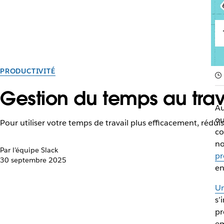
PRODUCTIVITÉ
Gestion du temps au trava
Au
ou
Pour utiliser votre temps de travail plus efficacement, rédui
co
no
Par l’équipe Slack
pr
30 septembre 2025
en
Un
s’
pr
em