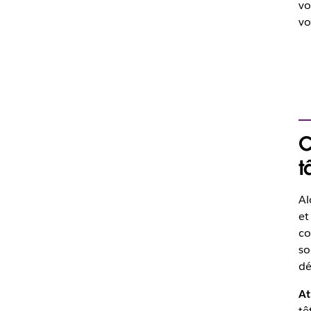
vo
vo
C
t
Al
et
co
so
dé
At
tê