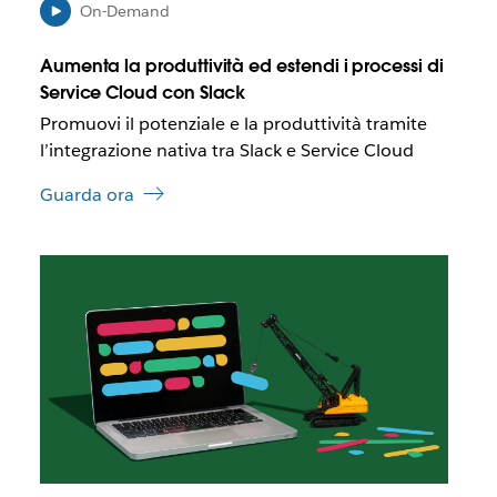
e
b
On-Demand
d
b
a
e
Aumenta la produttività ed estendi i processi di
a
Service Cloud con Slack
p
Promuovi il potenziale e la produttività tramite
r
i
l’integrazione nativa tra Slack e Service Cloud
r
Guarda ora
s
i
i
I
n
l
u
l
n
i
a
n
n
k
u
p
o
o
v
t
a
r
s