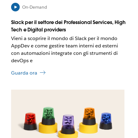
e
c
b
h
On-Demand
b
e
e
d
Slack per il settore dei Professional Services, High
a
a
Tech e Digital providers
p
Vieni a scoprire il mondo di Slack per il mondo
r
i
AppDev e come gestire team interni ed esterni
r
con automazioni integrate con gli strumenti di
s
devOps e
i
i
Guarda ora
n
u
n
I
a
l
n
l
u
i
o
n
v
k
a
p
s
o