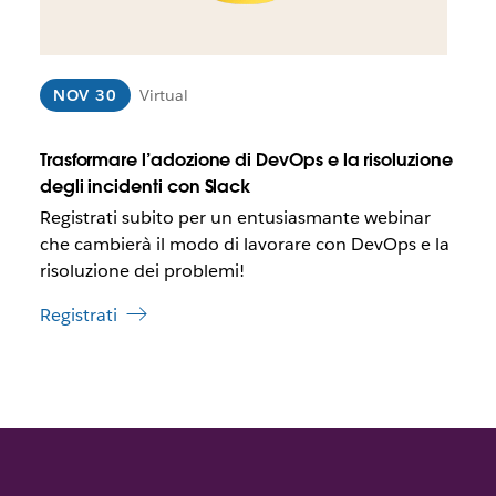
c
t
h
r
e
e
d
b
NOV 30
Virtual
a
b
e
Trasformare l’adozione di DevOps e la risoluzione
a
p
degli incidenti con Slack
r
Registrati subito per un entusiasmante webinar
i
che cambierà il modo di lavorare con DevOps e la
r
risoluzione dei problemi!
s
i
Registrati
i
n
u
n
a
n
u
o