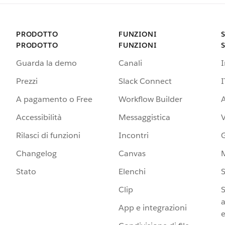
PRODOTTO
FUNZIONI
PRODOTTO
FUNZIONI
Guarda la demo
Canali
Prezzi
Slack Connect
I
A pagamento o Free
Workflow Builder
A
Accessibilità
Messaggistica
Rilasci di funzioni
Incontri
G
Changelog
Canvas
Stato
Elenchi
S
Clip
S
a
App e integrazioni
e