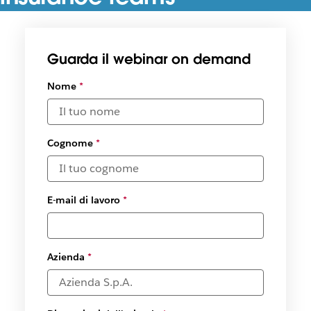
How Slacks’ productivity platform empowers insurance
teams in the financial services industry
Guarda il webinar on demand
Nome
*
Cognome
*
E-mail di lavoro
*
Azienda
*