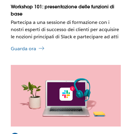
e
Workshop 101: presentazione delle funzioni di
a
base
p
Partecipa a una sessione di formazione con i
r
i
nostri esperti di successo dei clienti per acquisire
r
le nozioni principali di Slack e partecipare ad atti
s
i
Guarda ora
i
n
u
I
n
l
a
l
n
i
u
n
o
k
v
p
a
o
s
t
c
r
h
e