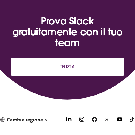
v
a
s
Prova Slack
c
gratuitamente con il tuo
h
e
team
d
a
INIZIA
Cambia regione