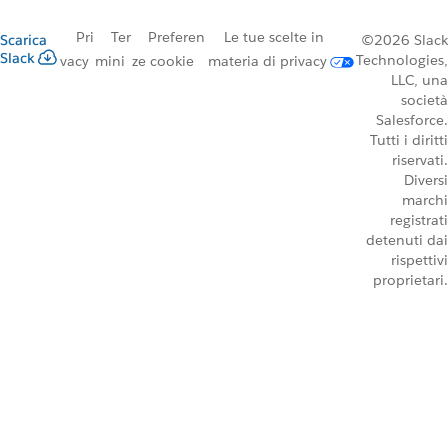
Pri
Ter
Preferen
Le tue scelte in
Scarica
©2026 Slack
Slack
Technologies,
vacy
mini
ze cookie
materia di privacy
LLC, una
società
Salesforce.
Tutti i diritti
riservati.
Diversi
marchi
registrati
detenuti dai
rispettivi
proprietari.