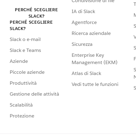
Condivisione di file
PERCHÉ SCEGLIERE
IA di Slack
SLACK?
Agentforce
PERCHÉ SCEGLIERE
S
SLACK?
Ricerca aziendale
V
Slack o e-mail
Sicurezza
S
Slack e Teams
Enterprise Key
Aziende
Management (EKM)
S
Piccole aziende
Atlas di Slack
N
Produttività
Vedi tutte le funzioni
S
Gestione delle attività
Scalabilità
Protezione