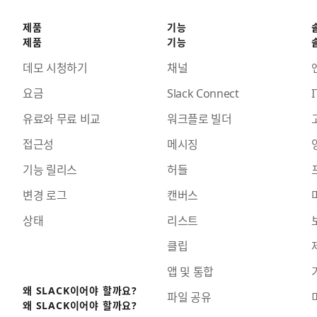
제품
기능
제품
기능
데모 시청하기
채널
요금
Slack Connect
I
유료와 무료 비교
워크플로 빌더
접근성
메시징
기능 릴리스
허들
변경 로그
캔버스
상태
리스트
클립
앱 및 통합
왜 SLACK이어야 할까요?
파일 공유
왜 SLACK이어야 할까요?