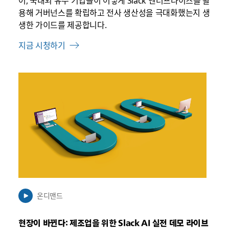
어, 국내외 유수 기업들이 어떻게 Slack 엔터프라이즈를 활
용해 거버넌스를 확립하고 전사 생산성을 극대화했는지 생
생한 가이드를 제공합니다.
지금 시청하기
링
크
가
새
탭
에
서
열
릴
수
온디맨드
있
음
현장이 바뀐다: 제조업을 위한 Slack AI 실전 데모 라이브