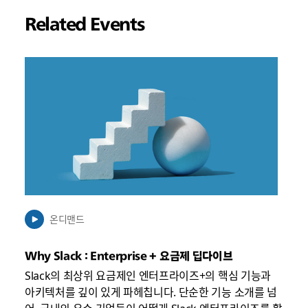
Related Events
링
크
가
새
탭
에
서
열
릴
수
온디맨드
있
음
Why Slack : Enterprise + 요금제 딥다이브
Slack의 최상위 요금제인 엔터프라이즈+의 핵심 기능과
아키텍처를 깊이 있게 파헤칩니다. 단순한 기능 소개를 넘