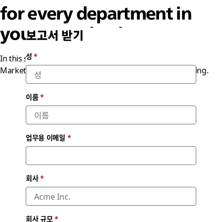
for every department in
your organization
보고서 받기
성
*
In this study, IDC measures the value of Slack across
Marketing, Sales, HR, Customer Support and Engineering.
이름
*
업무용 이메일
*
회사
*
회사 규모
*