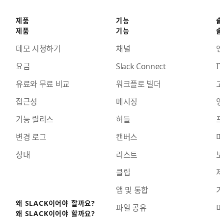
제품
기능
제품
기능
데모 시청하기
채널
요금
Slack Connect
I
유료와 무료 비교
워크플로 빌더
접근성
메시징
기능 릴리스
허들
변경 로그
캔버스
상태
리스트
클립
앱 및 통합
왜 SLACK이어야 할까요?
파일 공유
왜 SLACK이어야 할까요?