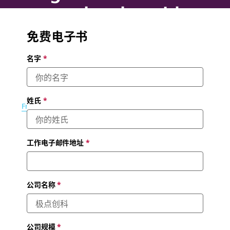
customer loyalty with
Slack Connect
免费电子书
名字
*
Move communication out of inboxes to help your company
close deals faster, retain customers and deliver best-in-
class support
姓氏
*
绘图：
Francesco Ciccolella
工作电子邮件地址
*
公司名称
*
公司规模
*