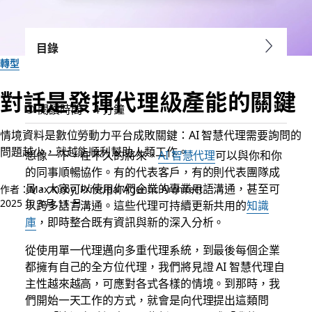
目錄
轉型
對話是發揮代理級產能的關鍵
閱讀時間：4 分鐘
情境資料是數位勞動力平台成敗關鍵：AI 智慧代理需要詢問的
問題越少，就越能順利幫助人類工作。
想像一下，在不久的將來，
AI 智慧代理
可以與你和你
的同事順暢協作。有的代表客戶，有的則代表團隊成
員，大家可以使用你們企業的專業用語溝通，甚至可
作者：Max Kirby, Principal Agentic Architect
2025 年 3 月 11 日
以跨多語言溝通。這些代理可持續更新共用的
知識
庫
，即時整合既有資訊與新的深入分析。
從使用單一代理邁向多重代理系統，到最後每個企業
都擁有自己的全方位代理，我們將見證 AI 智慧代理自
主性越來越高，可應對各式各樣的情境。到那時，我
們開始一天工作的方式，就會是向代理提出這類問