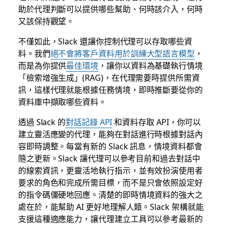
助於代理判斷可以提供哪些幫助、何時該介入，何時
又該保持觀望。
不僅如此，Slack 還讓你控制代理可以存取哪些資
料。我們
絕不會將客戶資料用於訓練大型語言模型
，
而是為你提供
最佳環境
，讓你以資料為基礎執行情境
「檢索增強生成」(RAG)，在代理需要時提供所需資
訊，這樣代理就能根據任務情境，即時推斷要從你的
資料庫中擷取哪些資料。
透過 Slack 的
對話記錄 API
和資料存取 API，你可以
建立靈活應變的代理，能夠在對話進行時根據對話內
容即時調整。每當有新的 Slack 訊息，情境資料都會
隨之更新。Slack 讓代理可以參考目前和過去對話中
的線索資訊，更靈活地執行指示，並有效扮演使用者
要求的角色和完成所需目標，而不是只會依照設定好
的指令碼僵硬地回應。清楚的即時情境資料的強大之
處在於，能幫助 AI 更好地理解人類。Slack 架構就能
支援這種適應能力，讓代理建立工具可以參考最新的