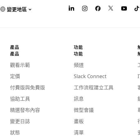
變更地區
產品
功能
產品
功能
觀看示範
頻道
定價
Slack Connect
I
付費版與免費版
工作流程建立工具
協助工具
訊息
精選發布內容
微型會議
變更日誌
畫板
狀態
清單