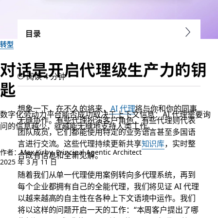
目录
转型
对话是开启代理级生产力的钥
阅读 4 分钟
匙
想象一下，在不久的将来，
AI 代理
将与你和你的同事
数字化劳动力平台能否成功取决于上下文信息：AI 代理需要询
无缝协作。有些代理扮演客户角色，有些代理则代表
问的信息越少，就越能无缝地支持人类工作。
团队成员，它们都能使用特定的业务语言甚至多国语
言进行交流。这些代理持续更新共享
知识库
，实时整
作者：Max Kirby, Principal Agentic Architect
合既有信息和全新见解。
2025 年 3 月 11 日
随着我们从单一代理使用案例转向多代理系统，再到
每个企业都拥有自己的全能代理，我们将见证 AI 代理
以越来越高的自主性在各种上下文语境中运作。我们
将以这样的问题开启一天的工作：“本周客户提出了哪