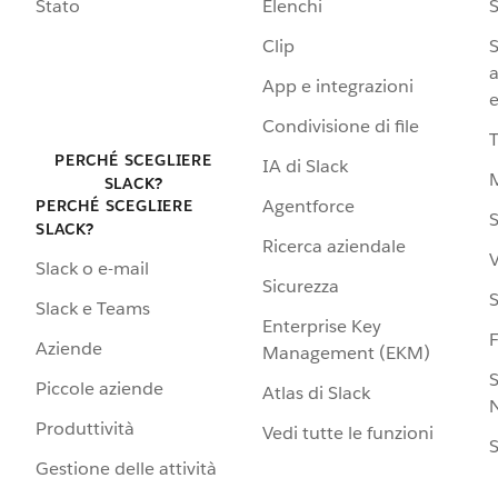
Stato
Elenchi
S
Clip
S
a
App e integrazioni
e
Condivisione di file
PERCHÉ SCEGLIERE
IA di Slack
SLACK?
Agentforce
PERCHÉ SCEGLIERE
S
SLACK?
Ricerca aziendale
V
Slack o e-mail
Sicurezza
S
Slack e Teams
Enterprise Key
Aziende
Management (EKM)
S
Piccole aziende
Atlas di Slack
N
Produttività
Vedi tutte le funzioni
S
Gestione delle attività