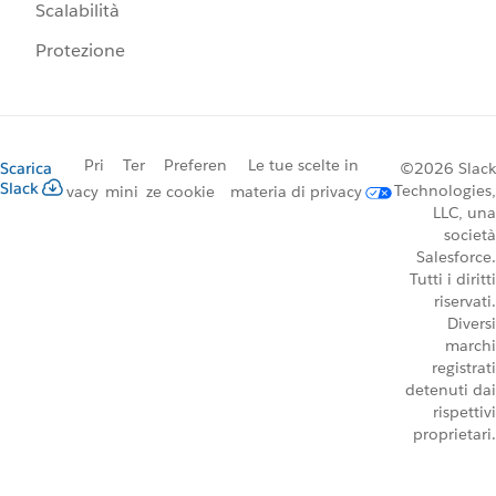
Scalabilità
Protezione
Pri
Ter
Preferen
Le tue scelte in
Scarica
©2026 Slack
Slack
Technologies,
vacy
mini
ze cookie
materia di privacy
LLC, una
società
Salesforce.
Tutti i diritti
riservati.
Diversi
marchi
registrati
detenuti dai
rispettivi
proprietari.