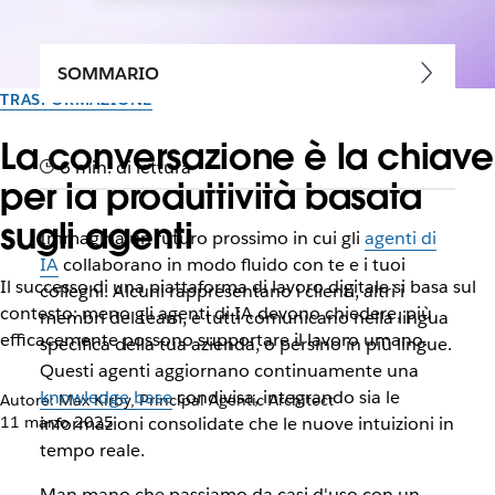
SOMMARIO
TRASFORMAZIONE
La conversazione è la chiave
6 min. di lettura
per la produttività basata
sugli agenti
Immagina un futuro prossimo in cui gli
agenti di
IA
collaborano in modo fluido con te e i tuoi
Il successo di una piattaforma di lavoro digitale si basa sul
colleghi. Alcuni rappresentano i clienti, altri i
contesto: meno gli agenti di IA devono chiedere, più
membri del team, e tutti comunicano nella lingua
efficacemente possono supportare il lavoro umano.
specifica della tua azienda, o persino in più lingue.
Questi agenti aggiornano continuamente una
knowledge base
condivisa, integrando sia le
Autore: Max Kirby, Principal Agentic Architect
11 marzo 2025
informazioni consolidate che le nuove intuizioni in
tempo reale.
Man mano che passiamo da casi d'uso con un