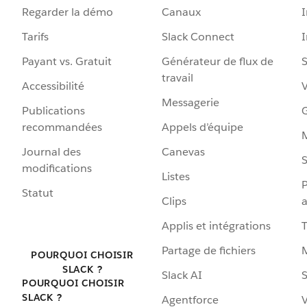
Regarder la démo
Canaux
I
Tarifs
Slack Connect
Payant vs. Gratuit
Générateur de flux de
S
travail
Accessibilité
Messagerie
Publications
G
recommandées
Appels d’équipe
Journal des
Canevas
S
modifications
Listes
P
Statut
Clips
a
Applis et intégrations
Partage de fichiers
POURQUOI CHOISIR
SLACK ?
Slack AI
S
POURQUOI CHOISIR
SLACK ?
Agentforce
V