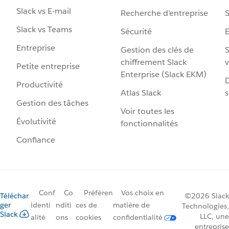
Slack vs E-mail
Recherche d’entreprise
S
Slack vs Teams
Sécurité
Entreprise
Gestion des clés de
S
chiffrement Slack
v
Petite entreprise
Enterprise (Slack EKM)
D
Productivité
Atlas Slack
s
Gestion des tâches
Voir toutes les
Évolutivité
fonctionnalités
Confiance
Conf
Co
Préféren
Vos choix en
Téléchar
©2026 Slack
ger
identi
nditi
ces de
matière de
Technologies,
Slack
LLC, une
alité
ons
cookies
confidentialité
entreprise