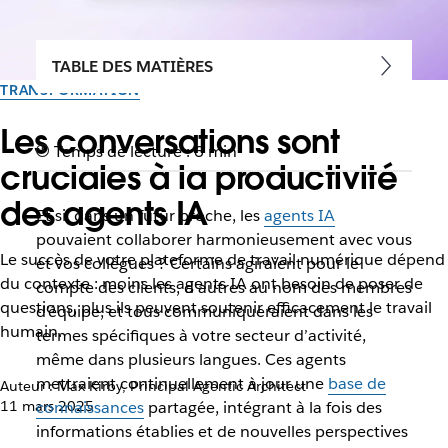
TABLE DES MATIÈRES
TRANSFORMATION
Les conversations sont
Temps de lecture : 6 min
cruciales à la productivité
des agents IA
Et si, dans un futur proche, les
agents IA
pouvaient collaborer harmonieusement avec vous
Le succès de votre plateforme de travail numérique dépend
et vos collègues ? Certains agiraient pour le
du contexte : moins les agents IA ont besoin de poser de
compte des clients, d'autres au nom des membres
questions, plus ils peuvent soutenir efficacement le travail
d’équipe, et tous communiqueraient dans les
humain.
termes spécifiques à votre secteur d’activité,
même dans plusieurs langues. Ces agents
mettraient continuellement à jour une
base de
Auteur : Max Kirby, Principal Agentic Architect
11 mars 2025
connaissances
partagée, intégrant à la fois des
informations établies et de nouvelles perspectives