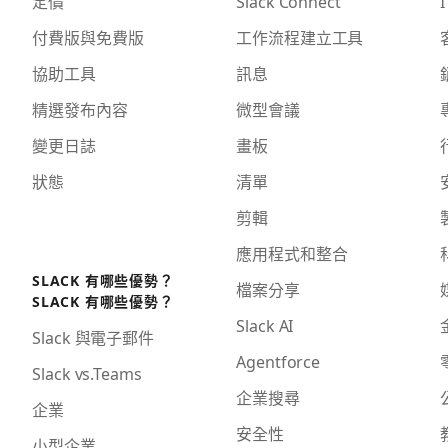
定價
Slack Connect
I
付費版與免費版
工作流程建立工具
協助工具
訊息
精選發布內容
微型會議
變更日誌
畫板
狀態
清單
剪輯
應用程式和整合
SLACK 有哪些優勢？
檔案分享
SLACK 有哪些優勢？
Slack AI
Slack 與電子郵件
Agentforce
Slack vs.Teams
企業搜尋
企業
安全性
小型企業