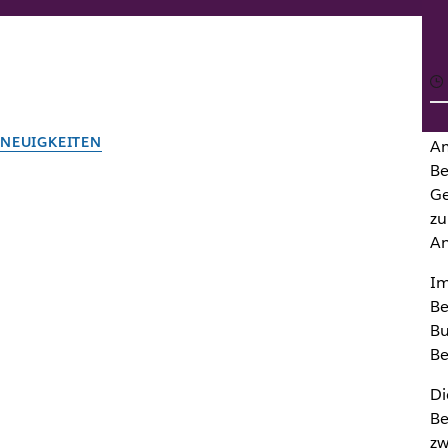
NEUIGKEITEN
Am
Be
Hinweis an unsere Andro
Ge
zu
An
Autor: by the team at Slack
25. März 2021
Im
Be
Bu
Be
Di
Be
zw