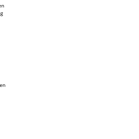
en
ig
len