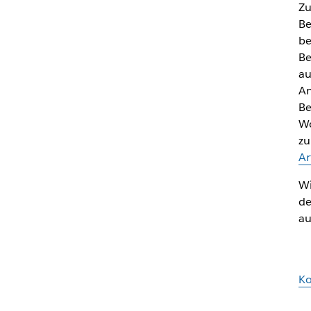
Zu
Be
be
Be
au
An
Be
Wo
zu
Ar
Wi
de
au
Ko