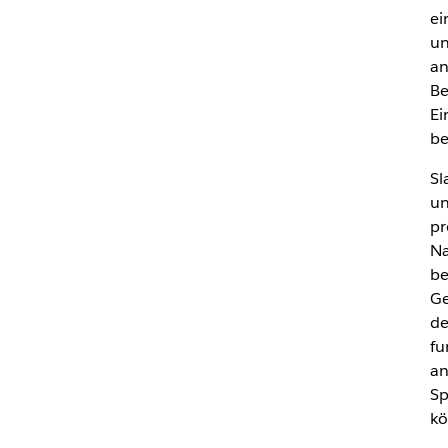
ei
un
an
Be
Ei
be
Sl
un
pr
Na
be
Ge
de
fu
an
Sp
kö