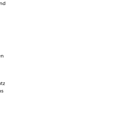
und
en
tz
ns