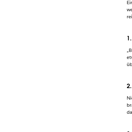
Ei
we
re
1.
„B
et
üb
2
Ni
br
d