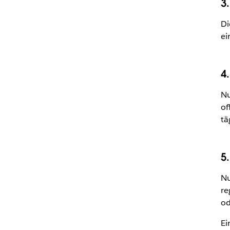
3
Di
ei
4
Nu
of
tä
5
Nu
re
od
Ei