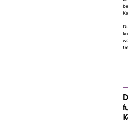
be
Ka
Di
ko
wö
ta
D
f
K