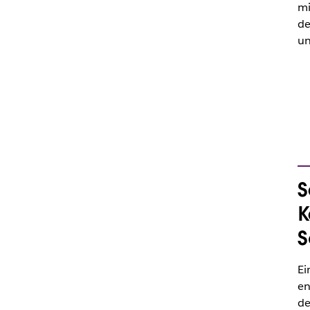
mi
de
un
S
K
S
Ei
en
de