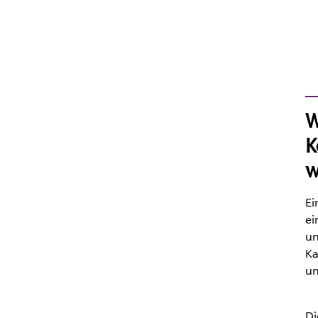
W
K
w
Ei
ei
un
Ka
un
Di