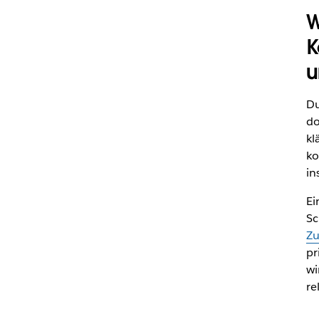
W
K
u
Du
do
kl
ko
in
Ei
Sc
Zu
pr
wi
re