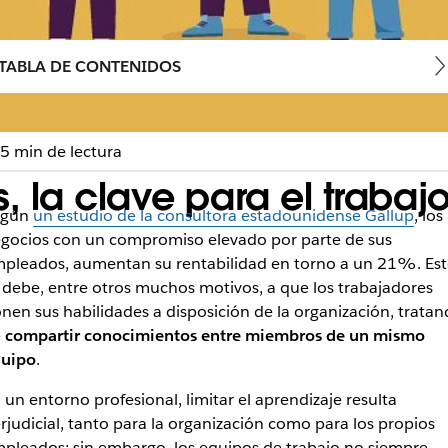
TABLA DE CONTENIDOS
5 min de lectura
 la clave para el trabaj
egún
un estudio de la consultora estadounidense Gallup
, los
gocios con un compromiso elevado por parte de sus
pleados, aumentan su rentabilidad en torno a un 21%. Es
 debe, entre otros muchos motivos, a que los trabajadores
nen sus habilidades a disposición de la organización, trata
e
compartir conocimientos entre miembros de un mismo
uipo
.
 un entorno profesional, limitar el aprendizaje resulta
rjudicial, tanto para la organización como para los propios
pleados; sin embargo, los equipos de trabajo no siempre