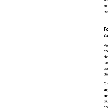
pr
re
F
c
Pa
co
de
lo
pa
dí
De
or
ni
pu
co