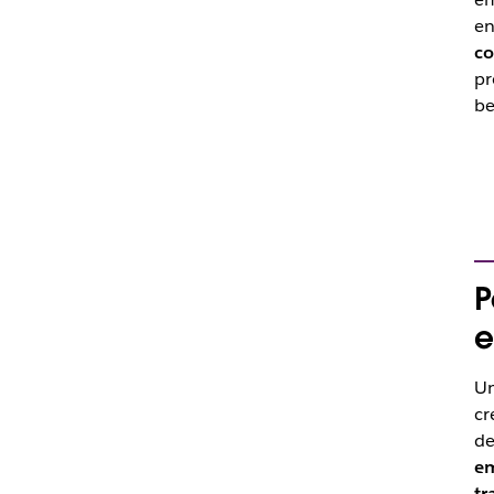
en
co
pr
be
P
e
Un
cr
de
em
tr