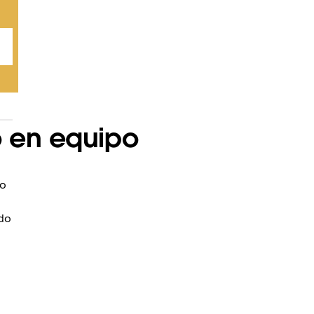
o en equipo
to
ndo