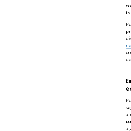
co
tr
Po
pr
di
ne
co
de
E
e
Po
se
an
co
al