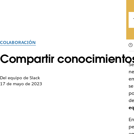
COLABORACIÓN
Compartir conocimientos,
S
ne
Del equipo de Slack
em
17 de mayo de 2023
se
po
d
eq
En
pe
em