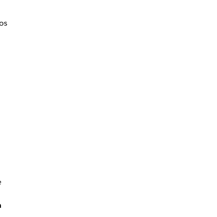
os
e
a