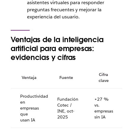
asistentes virtuales para responder
preguntas frecuentes y mejorar la
experiencia del usuario.
Ventajas de la inteligencia
artificial para empresas:
evidencias y cifras
Cifra
Ventaja
Fuente
clave
Productividad
Fundación
+27 %
en
Cotec /
vs.
empresas
INE, oct-
empresas
que
2025
sin IA
usan IA