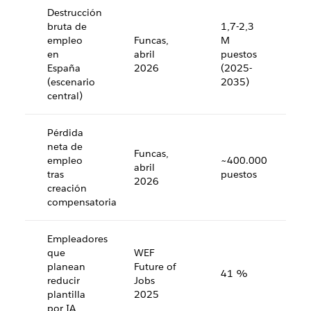
Destrucción
bruta de
1,7-2,3
empleo
Funcas,
M
en
abril
puestos
España
2026
(2025-
(escenario
2035)
central)
Pérdida
neta de
Funcas,
empleo
~400.000
abril
tras
puestos
2026
creación
compensatoria
Empleadores
que
WEF
planean
Future of
41 %
reducir
Jobs
plantilla
2025
por IA