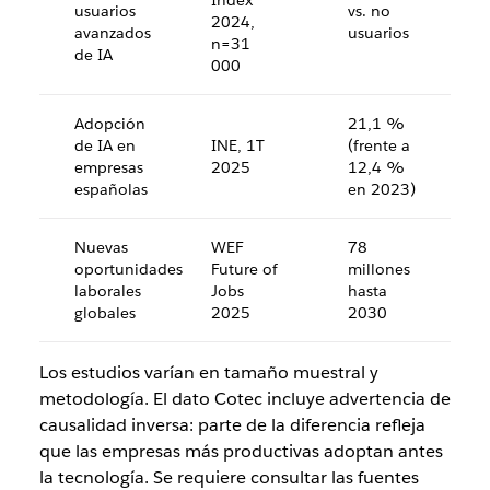
Index
usuarios
vs. no
2024,
avanzados
usuarios
n=31
de IA
000
Adopción
21,1 %
de IA en
INE, 1T
(frente a
empresas
2025
12,4 %
españolas
en 2023)
Nuevas
WEF
78
oportunidades
Future of
millones
laborales
Jobs
hasta
globales
2025
2030
Los estudios varían en tamaño muestral y
metodología. El dato Cotec incluye advertencia de
causalidad inversa: parte de la diferencia refleja
que las empresas más productivas adoptan antes
la tecnología. Se requiere consultar las fuentes