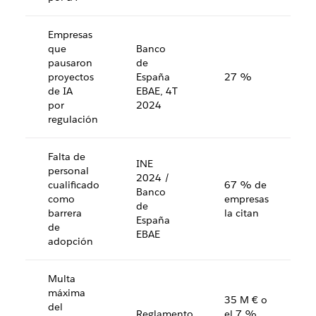
Empresas
que
Banco
pausaron
de
proyectos
España
27 %
de IA
EBAE, 4T
por
2024
regulación
Falta de
INE
personal
2024 /
cualificado
67 % de
Banco
como
empresas
de
barrera
la citan
España
de
EBAE
adopción
Multa
máxima
35 M € o
del
Reglamento
el 7 %