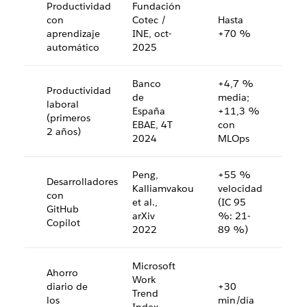
Productividad
Fundación
con
Cotec /
Hasta
aprendizaje
INE, oct-
+70 %
automático
2025
Banco
+4,7 %
Productividad
de
media;
laboral
España
+11,3 %
(primeros
EBAE, 4T
con
2 años)
2024
MLOps
Peng,
+55 %
Desarrolladores
Kalliamvakou
velocidad
con
et al.,
(IC 95
GitHub
arXiv
%: 21-
Copilot
2022
89 %)
Microsoft
Ahorro
Work
diario de
+30
Trend
los
min/día