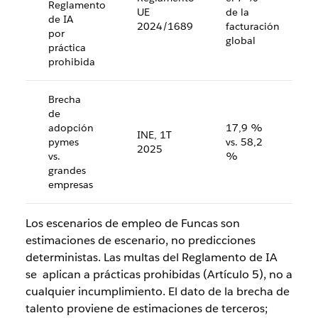
Reglamento
UE
de la
de IA
2024/1689
facturación
por
global
práctica
prohibida
Brecha
de
adopción
17,9 %
INE, 1T
pymes
vs. 58,2
2025
vs.
%
grandes
empresas
Los escenarios de empleo de Funcas son
estimaciones de escenario, no predicciones
deterministas. Las multas del Reglamento de IA
se aplican a prácticas prohibidas (Artículo 5), no a
cualquier incumplimiento. El dato de la brecha de
talento proviene de estimaciones de terceros;