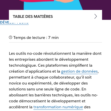
TABLE DES MATIÈRES
DÉVELOPPEURS
Outil no-code : qu’est-ce
Temps de lecture : 7 min
que c’est et comment le
choisir ?
Les outils no-code révolutionnent la manière dont
les entreprises abordent le développement
Un outil no-code permet de développer des applications
technologique. Ces plateformes simplifient la
rapidement sans compétences en codage, idéal pour
création d’applications et la
gestion de données
,
l'automatisation et la gestion de projet.
permettant à chaque collaborateur, qu’il soit
novice ou expérimenté, de développer des
solutions sans une seule ligne de code. En
Par l’équipe Slack
11 juillet 2024
abolissant les barrières techniques, les outils no-
code démocratisent le développement et
accélèrent la
transformation numérique
des