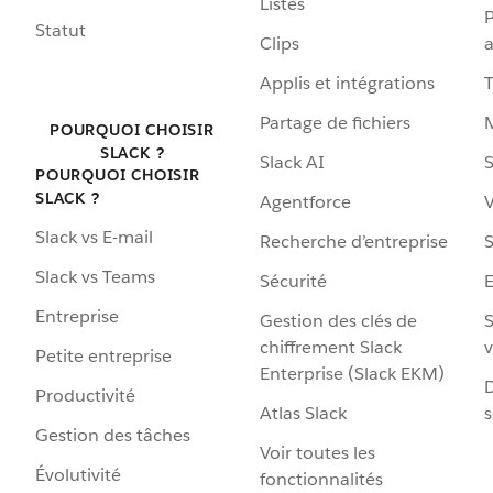
Listes
P
Statut
Clips
a
Applis et intégrations
Partage de fichiers
POURQUOI CHOISIR
SLACK ?
Slack AI
S
POURQUOI CHOISIR
SLACK ?
Agentforce
V
Slack vs E-mail
Recherche d’entreprise
S
Slack vs Teams
Sécurité
Entreprise
Gestion des clés de
S
chiffrement Slack
v
Petite entreprise
Enterprise (Slack EKM)
D
Productivité
Atlas Slack
s
Gestion des tâches
Voir toutes les
Évolutivité
fonctionnalités