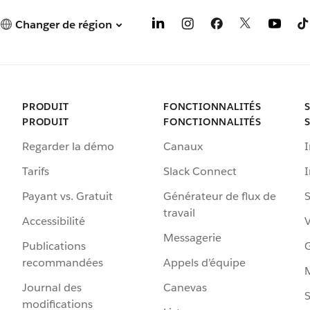
Changer de région
PRODUIT
FONCTIONNALITÉS
PRODUIT
FONCTIONNALITÉS
Regarder la démo
Canaux
I
Tarifs
Slack Connect
Payant vs. Gratuit
Générateur de flux de
S
travail
Accessibilité
Messagerie
Publications
G
recommandées
Appels d’équipe
Journal des
Canevas
S
modifications