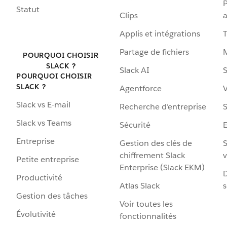
P
Statut
Clips
a
Applis et intégrations
Partage de fichiers
POURQUOI CHOISIR
SLACK ?
Slack AI
S
POURQUOI CHOISIR
SLACK ?
Agentforce
V
Slack vs E-mail
Recherche d’entreprise
S
Slack vs Teams
Sécurité
Entreprise
Gestion des clés de
S
chiffrement Slack
v
Petite entreprise
Enterprise (Slack EKM)
D
Productivité
Atlas Slack
s
Gestion des tâches
Voir toutes les
Évolutivité
fonctionnalités