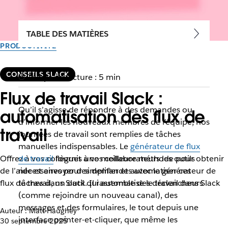
TABLE DES MATIÈRES
PRODUCTIVITÉ
CONSEILS SLACK
Temps de lecture : 5 min
Flux de travail Slack :
Qu’il s’agisse de répondre à des demandes ou
automatisation des flux de
d’informer les nouveaux membres de l’équipe, nos
travail
journées de travail sont remplies de tâches
manuelles indispensables. Le
générateur de flux
Offrez à vos collègues une meilleure méthode pour obtenir
de travail
fournit à vos collaborateurs les outils
de l’aide et envoyer des demandes avec le générateur de
nécessaires pour simplifier et automatiser ces
flux de travail, un outil qui automatise le travail dans Slack
tâches dans Slack. Il rassemble des déclencheurs
(comme rejoindre un nouveau canal), des
messages et des formulaires, le tout depuis une
Auteur : Matt Haughey
interface pointer-et-cliquer, que même les
30 septembre 2025