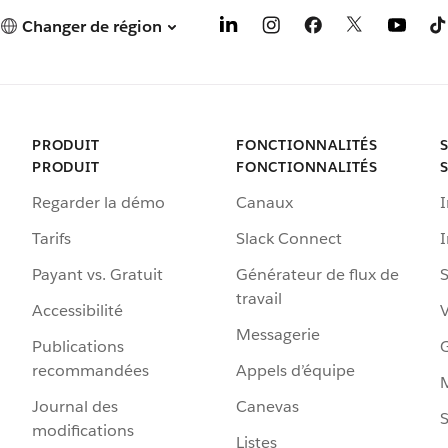
Changer de région
PRODUIT
FONCTIONNALITÉS
PRODUIT
FONCTIONNALITÉS
Regarder la démo
Canaux
I
Tarifs
Slack Connect
Payant vs. Gratuit
Générateur de flux de
S
travail
Accessibilité
Messagerie
Publications
G
recommandées
Appels d’équipe
Journal des
Canevas
S
modifications
Listes