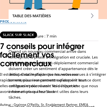
TABLE DES MATIÈRES
PRODUCTIVITÉ
SLACK SUR SLACK
Temps de lecture : 7 min
7 conseils pour intégrer
Quand un nouveau commercial arrive dans
facilement vos
l’entreprise, la phase d’intégration est cruciale. Les
commerciaux
équipes de gestion et du déploiement commercial
doivent créer un sentiment d’appartenance dès le
Il est indispensable d’aider les nouvelles recrues à s’intégrer
début. Cela implique que les nouveaux
rapidement, pour leur permettre d’acquérir tout ce dont
commerciaux rencontrent rapidement leurs
elles ont besoin pour réussir. Voici l’approche que nous
collègues et découvrent les outils et les
avons mise en place chez Slack
informations qui leur seront utiles dans leurs
tâches.
Auteur : Grainne O'Reilly, Sr. Enablement Partner, EMEA
Pourtant, les processus d’intégration présentent