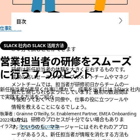
目次
仕事効率化
SLACK 社内の SLACK 活用方法
6 分で読むことができます
営業担当者の研修をスムーズ
研修は新任担当者の体験を大きく左右するものです。
に行う 7 つのヒント
成果の高いセールスイネーブルメントチームやマネジ
メントチームでは、担当者が研修初日からチームの一
新任担当者が素早く仕事に慣れて、成果を出すには？Slack 社内
員だと感じられるようにしています。最初の数週間は
で実践する方法をご紹介
今後知っておくべき同僚や、仕事の役に立つツールや
情報を教えることになるでしょう。
執筆者 : Grainne O'Reilly, Sr. Enablement Partner, EMEA Onboarding
しかし、研修のプロセスが十分でない場合もありま
2022年5月5日
イラスト:
Francesco Ciccolella
す。というのも、マネージャーにはそれぞれのアプロ
ーチがあるうえ、新任担当者が情報を消化する方法も