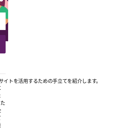
サイトを活用するための手立てを紹介します。
に
た
。た
企
て
難