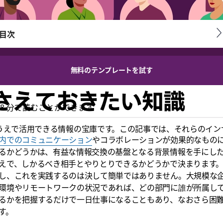
目次
無料のテンプレートを試す
さえておきたい知識
8 分で読むことができます
うえで活用できる情報の宝庫です。この記事では、それらのイン
内でのコミュニケーション
やコラボレーションが効果的なもの
るかどうかは、有益な情報交換の基盤となる背景情報を手にし
えで、しかるべき相手とやりとりできるかどうかで決まります
し、これを実践するのは決して簡単ではありません。大規模な
環境やリモートワークの状況であれば、どの部門に誰が所属し
るかを把握するだけで一日仕事になることもあり、なおさら困
す。