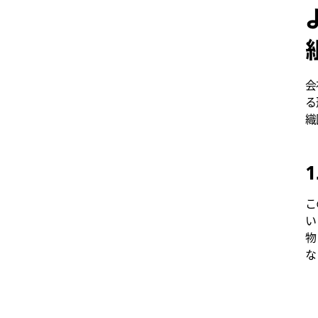
会
る
織
こ
い
物
な