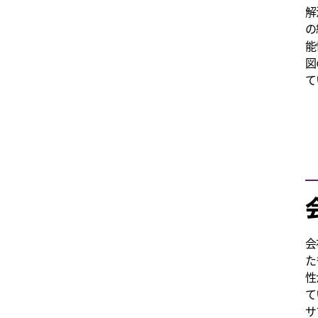
解
の
能
図
て
会
た
性
て
サ