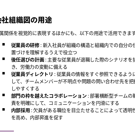
会社組織図の用途
属関係を視覚的に表現するほかにも、以下の用途で活用できま
従業員の研修
: 新入社員が組織の構造と組織内での自分の
置づけを理解するうえで役立つ
後任選びの計画
: 主要な従業員が退職した際のシナリオを
き、労働力の変動に備える
従業員ディレクトリ
: 従業員の情報をすぐ参照できるよう
して、チームメンバーが不明点や問題の問い合わせ先を把
しやすくする
部門の枠を越えたコラボレーション
: 部署横断型チームの
責を明確にして、コミュニケーションを円滑にする
内部採用
: 欠員がある職位を目立たせることによって透明
を高め、内部昇進を促す