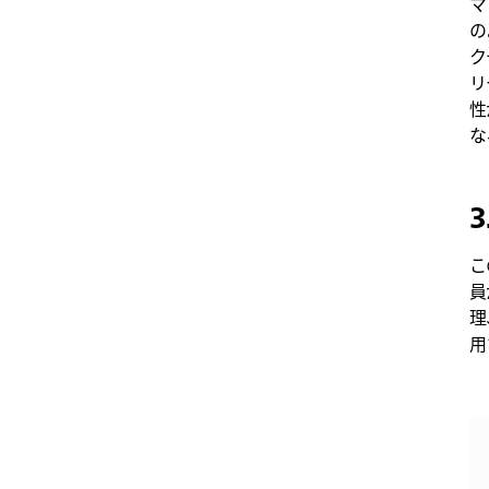
マ
の
ク
リ
性
な
こ
員
理
用