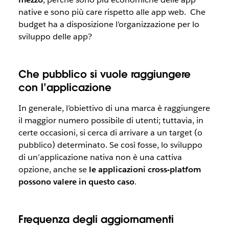
native e sono più care rispetto alle app web. Che
budget ha a disposizione l’organizzazione per lo
sviluppo delle app?
Che pubblico si vuole raggiungere
con l’applicazione
In generale, l’obiettivo di una marca è raggiungere
il maggior numero possibile di utenti; tuttavia, in
certe occasioni, si cerca di arrivare a un
target
(o
pubblico) determinato. Se così fosse, lo sviluppo
di un’applicazione nativa non è una cattiva
opzione, anche se
le applicazioni cross-platfom
possono valere in questo caso
.
Frequenza degli aggiornamenti