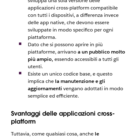
sviluppa una sola versione delle
applicazioni cross-platform compatibile
con tutti i dispositivi, a differenza invece
delle app native, che devono essere
sviluppate in modo specifico per ogni
piattaforma.
Dato che si possono aprire in più
piattaforme, arrivano
a un pubblico molto
più ampio,
essendo accessibili a tutti gli
utenti.
Esiste un unico codice base, e questo
implica che
la manutenzione e gli
aggiornamenti
vengano adottati in modo
semplice ed efficiente.
Svantaggi delle applicazioni cross-
platform
Tuttavia, come qualsiasi cosa, anche
le