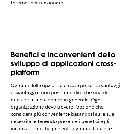
Internet per funzionare.
Benefici e inconvenienti dello
sviluppo di applicazioni cross-
platform
Ognuna delle opzioni elencate presenta vantaggi
e svantaggi e non possiamo dire che una di
queste sia la più adatta in generale. Ogni
organizzazione deve trovare l’opzione che
considera più conveniente basandosi sulle sue
necessità, e tenendo presente i benefici e gli
inconvenienti che presenta ognuna di queste