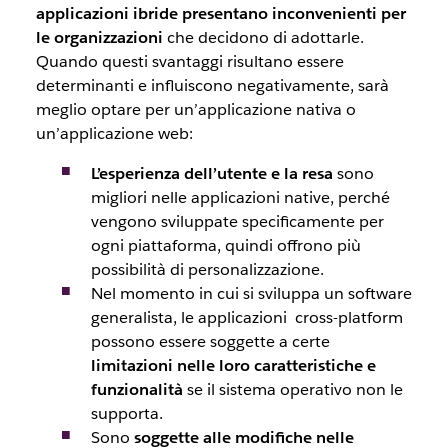
applicazioni ibride presentano inconvenienti per
le organizzazioni
che decidono di adottarle.
Quando questi svantaggi risultano essere
determinanti e influiscono negativamente, sarà
meglio optare per un’applicazione nativa o
un’applicazione web:
L’esperienza dell’utente e la resa
sono
migliori nelle applicazioni native, perché
vengono sviluppate specificamente per
ogni piattaforma, quindi offrono più
possibilità di personalizzazione.
Nel momento in cui si sviluppa un
software
generalista, le applicazioni cross-platform
possono essere soggette a certe
limitazioni nelle loro caratteristiche e
funzionalità
se il sistema operativo non le
supporta.
Sono
soggette alle modifiche nelle