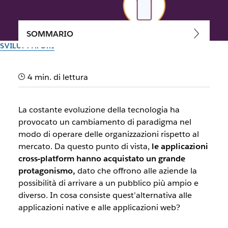
SOMMARIO
SVILUPPATORI
Perché adottare applicazioni
4 min. di lettura
cross-platform?
La costante evoluzione della tecnologia ha
Lo sviluppo di applicazioni cross-platform portato una
provocato un cambiamento di paradigma nel
nuova opzione nel mercato, con nuovi vantaggi e
modo di operare delle organizzazioni rispetto al
inconvenienti rispetto alle applicazioni native
mercato. Da questo punto di vista,
le applicazioni
cross-platform hanno acquistato un grande
Il team di Slack
protagonismo,
dato che offrono alle aziende la
18 aprile 2023
possibilità di arrivare a un pubblico più ampio e
diverso. In cosa consiste quest’alternativa alle
applicazioni native e alle applicazioni web?