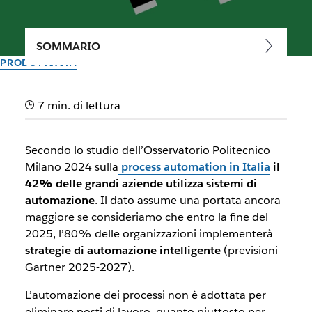
SOMMARIO
PRODUTTIVITÀ
Scopri come l’automazione
7 min. di lettura
dei processi aumenta
l’efficienza aziendale
Secondo lo studio dell’Osservatorio Politecnico
Milano 2024 sulla
process automation in Italia
il
Come i sistemi di automazione dei processi possono
42% delle grandi aziende utilizza sistemi di
aumentare l'efficienza in azienda: vantaggi e come adottarli.
automazione
. Il dato assume una portata ancora
maggiore se consideriamo che entro la fine del
2025, l’80% delle organizzazioni implementerà
Il team di Slack
27 gennaio 2026
strategie di automazione intelligente
(previsioni
Gartner 2025-2027).
L’automazione dei processi non è adottata per
eliminare posti di lavoro, quanto piuttosto per