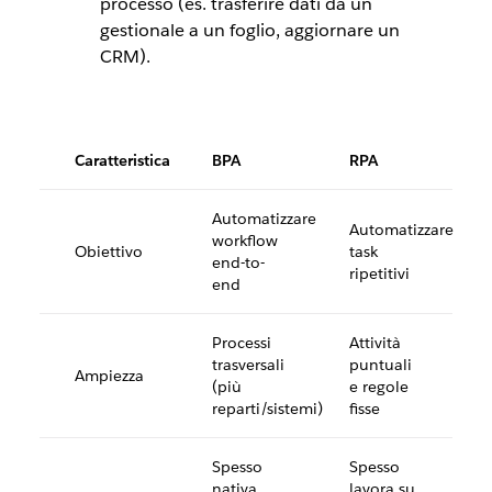
processo (es. trasferire dati da un
gestionale a un foglio, aggiornare un
CRM).
Caratteristica
BPA
RPA
Automatizzare
Automatizzare
workflow
Obiettivo
task
end-to-
ripetitivi
end
Processi
Attività
trasversali
puntuali
Ampiezza
(più
e regole
reparti/sistemi)
fisse
Spesso
Spesso
nativa
lavora su