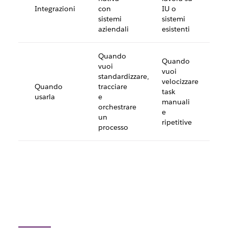
Integrazioni
con
IU o
sistemi
sistemi
aziendali
esistenti
Quando
Quando
vuoi
vuoi
standardizzare,
velocizzare
Quando
tracciare
task
usarla
e
manuali
orchestrare
e
un
ripetitive
processo