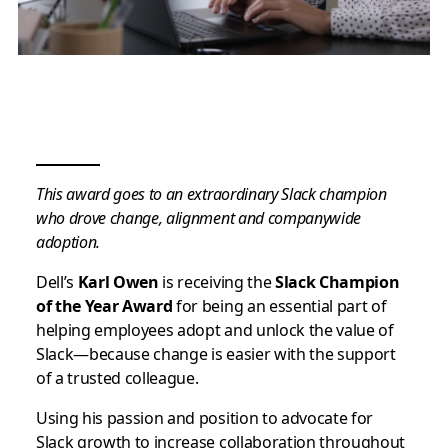
This award goes to an extraordinary Slack champion
who drove change, alignment and companywide
adoption.
Dell’s
Karl Owen
is receiving the
Slack Champion
of the Year Award
for being an essential part of
helping employees adopt and unlock the value of
Slack—because change is easier with the support
of a trusted colleague.
Using his passion and position to advocate for
Slack growth to increase collaboration throughout