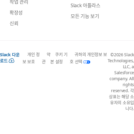
작업 관리
Slack 아틀라스
확장성
모든 기능 보기
신뢰
개인 정
약
쿠키 기
귀하의 개인정보 보
Slack 다운
©2026 Slack
로드
Technologies,
보 보호
관
본 설정
호 선택
LLC, a
Salesforce
company. All
rights
reserved. 각
상표는 해당 소
유자의 소유입
니다.