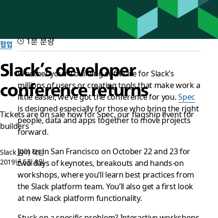
1분 분량
협업
Slack’s developer
Whether you’re building software for Slack’s
millions of users or creating tools that make work a
conference returns
little easier, we’ve got the conference for you.
Spec
is designed especially for those who bring the right
Tickets are on sale now for Spec, our flagship event for
people, data and apps together to move projects
builders
forward.
Join us in San Francisco on October 22 and 23 for
Slack 팀이 작성
2019년 5월 8일
two days of keynotes, breakouts and hands-on
workshops, where you’ll learn best practices from
the Slack platform team. You’ll also get a first look
at new Slack platform functionality.
Stuck on a specific problem? Interactive workshops