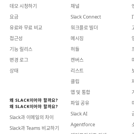
데모 시청하기
채널
요금
Slack Connect
I
유료와 무료 비교
워크플로 빌더
접근성
메시징
기능 릴리스
허들
변경 로그
캔버스
상태
리스트
클립
앱 및 통합
왜 SLACK이어야 할까요?
파일 공유
왜 SLACK이어야 할까요?
Slack AI
Slack과 이메일의 차이
Agentforce
Slack과 Teams 비교하기