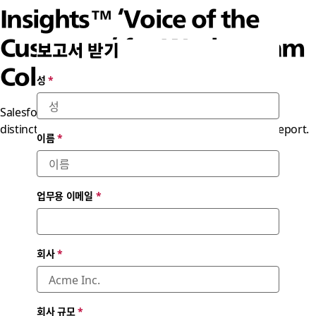
Insights™ ‘Voice of the
Customer’ for Workstream
보고서 받기
Collaboration
성
*
Salesforce (Slack) recognized with Customers’ Choice
distinction. Read all the customer peer reviews in the report.
이름
*
업무용 이메일
*
회사
*
회사 규모
*