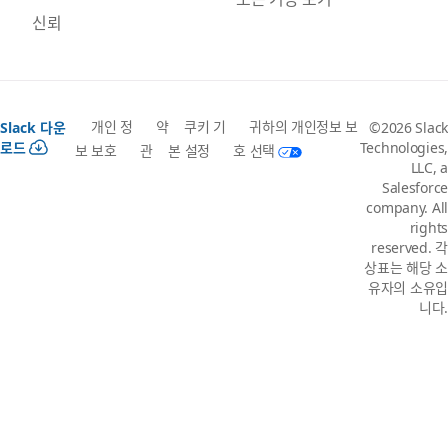
신뢰
개인 정
약
쿠키 기
귀하의 개인정보 보
Slack 다운
©2026 Slack
로드
Technologies,
보 보호
관
본 설정
호 선택
LLC, a
Salesforce
company. All
rights
reserved. 각
상표는 해당 소
유자의 소유입
니다.