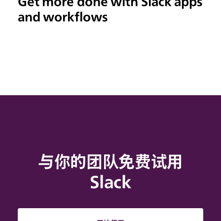
Get more done with Slack apps
and workflows
与你的团队免费试用
Slack