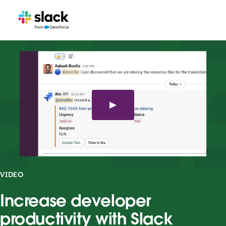
VIDEO
Increase developer
productivity with Slack