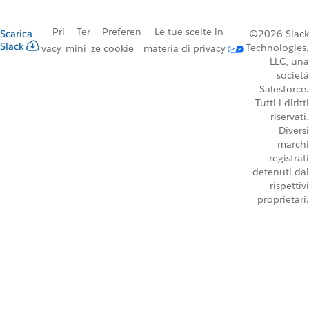
Pri
Ter
Preferen
Le tue scelte in
Scarica
©2026 Slack
Slack
Technologies,
vacy
mini
ze cookie
materia di privacy
LLC, una
società
Salesforce.
Tutti i diritti
riservati.
Diversi
marchi
registrati
detenuti dai
rispettivi
proprietari.