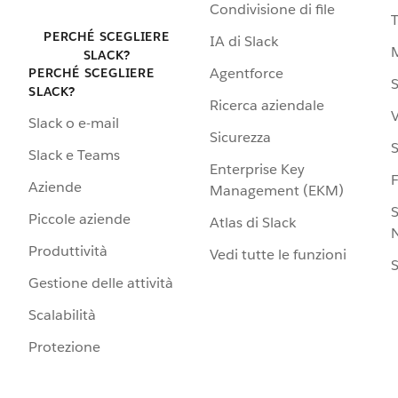
Condivisione di file
PERCHÉ SCEGLIERE
IA di Slack
SLACK?
Agentforce
PERCHÉ SCEGLIERE
S
SLACK?
Ricerca aziendale
V
Slack o e-mail
Sicurezza
S
Slack e Teams
Enterprise Key
Aziende
Management (EKM)
S
Piccole aziende
Atlas di Slack
N
Produttività
Vedi tutte le funzioni
S
Gestione delle attività
Scalabilità
Protezione