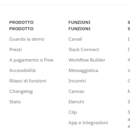
PRODOTTO
FUNZIONI
PRODOTTO
FUNZIONI
Guarda la demo
Canali
Prezzi
Slack Connect
I
A pagamento o Free
Workflow Builder
A
Accessibilità
Messaggistica
Rilasci di funzioni
Incontri
G
Changelog
Canvas
Stato
Elenchi
S
Clip
S
a
App e integrazioni
e