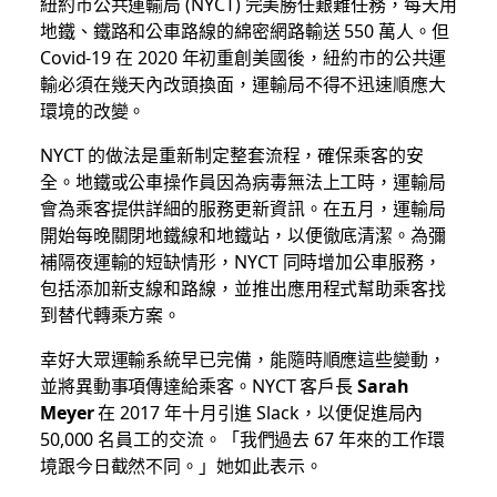
紐約市公共運輸局 (NYCT) 完美勝任艱難任務，每天用
地鐵、鐵路和公車路線的綿密網路輸送 550 萬人。但
Covid-19 在 2020 年初重創美國後，紐約市的公共運
輸必須在幾天內改頭換面，運輸局不得不迅速順應大
環境的改變。
NYCT 的做法是重新制定整套流程，確保乘客的安
全。地鐵或公車操作員因為病毒無法上工時，運輸局
會為乘客提供詳細的服務更新資訊。在五月，運輸局
開始每晚關閉地鐵線和地鐵站，以便徹底清潔。為彌
補隔夜運輸的短缺情形，NYCT 同時增加公車服務，
包括添加新支線和路線，並推出應用程式幫助乘客找
到替代轉乘方案。
幸好大眾運輸系統早已完備，能隨時順應這些變動，
並將異動事項傳達給乘客。NYCT 客戶長
Sarah
Meyer
在 2017 年十月引進 Slack，以便促進局內
50,000 名員工的交流。「我們過去 67 年來的工作環
境跟今日截然不同。」她如此表示。