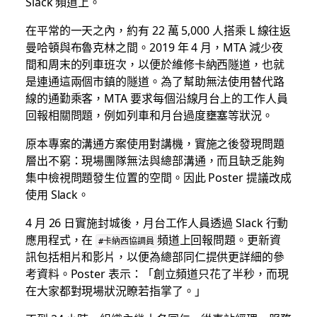
Slack 頻道上。
在平常的一天之內，約有 22 萬 5,000 人搭乘 L 線往返
曼哈頓與布魯克林之間。2019 年 4 月，MTA 減少夜
間和周末的列車班次，以便於維修卡納西隧道，也就
是連通這兩個市鎮的隧道。為了幫助無法使用替代路
線的通勤乘客，MTA 要求每個沿線月台上的工作人員
回報相關問題，例如列車和月台過度壅塞等狀況。
原本專案的溝通方案使用對講機，實施之後發現問題
層出不窮：現場團隊無法與總部溝通，而且缺乏能夠
集中檢視問題發生位置的空間。因此 Poster 提議改成
使用 Slack。
4 月 26 日實施封城後，月台工作人員透過 Slack 行動
應用程式，在
頻道上回報問題。更新資
#卡納西協調員
訊包括相片和影片，以便為總部同仁提供更詳細的參
考資料。Poster 表示：「創立頻道只花了半秒，而現
在大家都對現場狀況瞭若指掌了。」