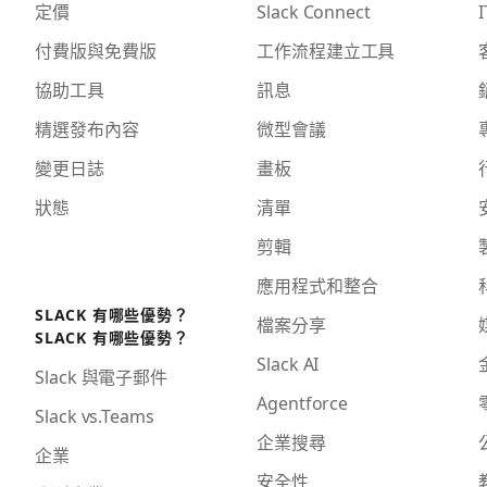
定價
Slack Connect
I
付費版與免費版
工作流程建立工具
協助工具
訊息
精選發布內容
微型會議
變更日誌
畫板
狀態
清單
剪輯
應用程式和整合
SLACK 有哪些優勢？
檔案分享
SLACK 有哪些優勢？
Slack AI
Slack 與電子郵件
Agentforce
Slack vs.Teams
企業搜尋
企業
安全性