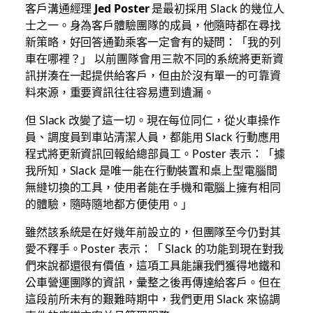
客戶溝通經理
Jed Poster
是最初採用 Slack 的幾位人
士之一。身為客戶體驗團隊的成員，他隨時都在尋找
新策略，好回答通勤乘客一定會有的疑問：「我的列
車在哪裡？」 以前團隊會用三款不同的系統將更新資
訊拼湊在一起提供給客戶，但由於沒有單一的可靠資
料來源，重要資訊往往容易遭到遺漏。
但 Slack 改變了這一切。現在每位同仁，從火車操作
員、調度員到車站清潔人員，都能用 Slack 行動應用
程式將更新資訊回報給總部員工。Poster 表示：「據
我所知，Slack 是唯一能在行動裝置和桌上型電腦間
無縫切換的工具，使用者能在手機和電腦上擁有相同
的體驗，隨時隨地都方便使用。」
雖然該系統是在好幾年前設立的，但團隊至今仍對其
愛不釋手。Poster 表示：「 Slack 的功能到現在對我
們來說都還很有價值，這項工具能讓我們獲得地鐵和
公車營運團隊的資訊，彙整之後再傳達給客戶。但在
這段前所未有的艱難時期中，我們更用 Slack 來協調