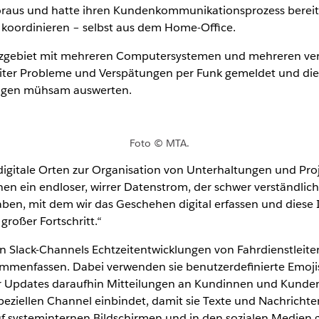
voraus und hatte ihren Kundenkommunikationsprozess bereits 
zu koordinieren – selbst aus dem Home-Office.
tzgebiet mit mehreren Computersystemen und mehreren ver
leiter Probleme und Verspätungen per Funk gemeldet und die
rungen mühsam auswerten.
Foto © MTA.
digitale Orten zur Organisation von Unterhaltungen und Pr
onen ein endloser, wirrer Datenstrom, der schwer verständlich 
ben, mit dem wir das Geschehen digital erfassen und diese 
großer Fortschritt.“
 Slack-Channels Echtzeitentwicklungen von Fahrdienstleiteri
ammenfassen. Dabei verwenden sie benutzerdefinierte Emojis
er Updates daraufhin Mitteilungen an Kundinnen und Kunden
peziellen Channel einbindet, damit sie Texte und Nachrich
 systeminternen Bildschirmen und in den sozialen Medien ge