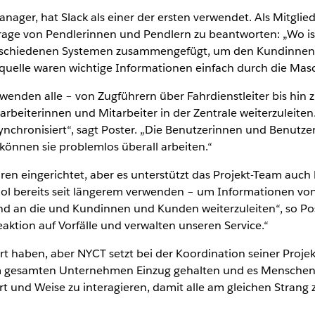
ager, hat Slack als einer der ersten verwendet. Als Mitgli
rage von Pendlerinnen und Pendlern zu beantworten: „Wo is
rschiedenen Systemen zusammengefügt, um den Kundinnen 
squelle waren wichtige Informationen einfach durch die Mas
rwenden alle – von Zugführern über Fahrdienstleiter bis hin
beiterinnen und Mitarbeiter in der Zentrale weiterzuleiten. 
chronisiert“, sagt Poster. „Die Benutzerinnen und Benutzer
können sie problemlos überall arbeiten.“
en eingerichtet, aber es unterstützt das Projekt-Team auch 
 Tool bereits seit längerem verwenden – um Informationen v
d an die und Kundinnen und Kunden weiterzuleiten“, so Poste
ktion auf Vorfälle und verwalten unseren Service.“
 haben, aber NYCT setzt bei der Koordination seiner Proj
 im gesamten Unternehmen Einzug gehalten und es Menschen
t und Weise zu interagieren, damit alle am gleichen Strang z