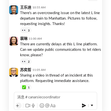
纳
王乐迪
10:55 AM
西
There's an overcrowding issue on the latest L line
隧
departure train to Manhattan. Pictures to follow,
道-
requesting insights. Thanks!
协
3
调
人
裴琳
11:00 AM
员
There are currently delays at this L line platform.
Can we update public communications to let riders
know, please?
2
苏奕哲
11:05 AM
Sharing a video in thread of an incident at this
platform. Requesting immediate assistance.
1
消息
canarsiecoordinator