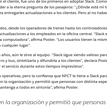
 el cliente, fue uno de los primeros en adoptar Slack. Com
der a la eterna pregunta de los pasajeros: “¿Dónde está mi t
ra entregarles actualizaciones a los clientes. Pero al no hab
dos, desde los operadores de trenes hasta los controladores 
 actualizaciones a los empleados en la oficina central. “Slac
y la computadora”, afirma Poster. “Los usuarios tienen la mis
cualquier lugar”.
años, aún le sirve al equipo. “Slack sigue siendo valioso p
 y bus, sintetizarla y difundirla a los clientes”, declara Po
 el servicio durante estos tiempos imprevistos”.
perativas, pero la confianza que NYCT le tiene a Slack para 
 en la organización y permitió que personas con distinta exp
ntenga a todos en sintonía”, afirma Poster.
en la organización y permitió que personas 