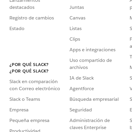
Lanzamientos
destacados
Juntas
Registro de cambios
Canvas
Estado
Listas
Clips
F
a
Apps e integraciones
Uso compartido de
¿POR QUÉ SLACK?
archivos
¿POR QUÉ SLACK?
IA de Slack
S
Slack en comparación
Agentforce
V
con Correo electrónico
Búsqueda empresarial
S
Slack o Teams
Seguridad
Empresa
Administración de
S
Pequeña empresa
claves Enterprise
b
Productividad