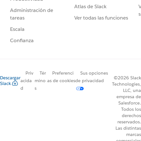
Atlas de Slack
V
Administración de
s
Ver todas las funciones
tareas
Escala
Confianza
Priv
Tér
Preferenci
Sus opciones
Descargar
©2026 Slack
acida
mino
as de cookies
de privacidad
Slack
Technologies,
d
s
LLC, una
empresa de
Salesforce.
Todos los
derechos
reservados.
Las distintas
marcas
comerciales