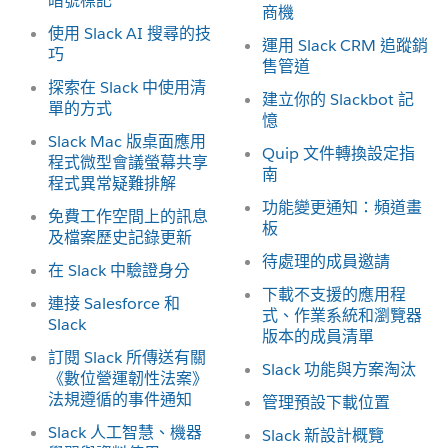
暗號標記
商機
使用 Slack AI 搜尋的技
運用 Slack CRM 追蹤銷
巧
售管道
探索在 Slack 中使用清
建立你的 Slackbot 記
單的方式
憶
Slack Mac 版桌面應用
Quip 文件轉換設定指
程式微型會議螢幕共享
南
程式異常疑難排解
功能變更通知：頻道畫
免費工作空間上的訊息
板
及檔案歷史記錄更新
待處理的成員邀請
在 Slack 中驗證身分
下載不支援的應用程
連接 Salesforce 和
式、作業系統和瀏覽器
Slack
版本的成員清單
訂閱 Slack 所傳送有關
Slack 功能與方案淘汰
《數位營運韌性法案》
法規遵循的事件通知
管理預設下載位置
Slack 人工智慧、機器
Slack 新設計概覽