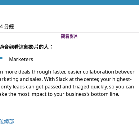
ation efforts
4 分鐘
觀看影片
適合觀看這部影片的人：
Marketers
n more deals through faster, easier collaboration between
rketing and sales. With Slack at the center, your highest-
iority leads can get passed and triaged quickly, so you can
ke the most impact to your business’s bottom line.
位總部