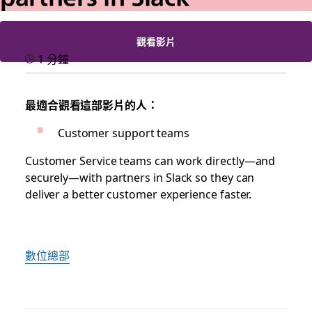
觀看影片
1 分鐘
最適合觀看這部影片的人：
Customer support teams
Customer Service teams can work directly—and
securely—with partners in Slack so they can
deliver a better customer experience faster.
數位總部