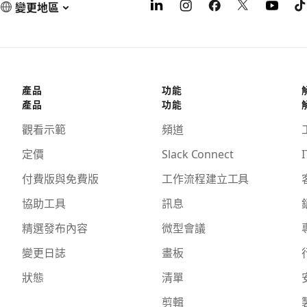
變更地區
產品
功能
產品
功能
觀看示範
頻道
定價
Slack Connect
I
付費版與免費版
工作流程建立工具
協助工具
訊息
精選發布內容
微型會議
變更日誌
畫板
狀態
清單
剪輯