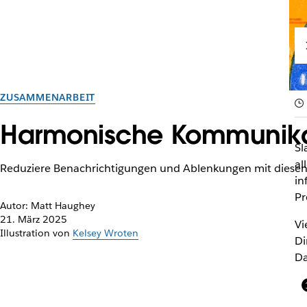
ZUSAMMENARBEIT
Harmonische Kommunikati
Sl
al
Reduziere Benachrichtigungen und Ablenkungen mit diese
in
Pr
Autor: Matt Haughey
21. März 2025
Vi
Illustration von
Kelsey Wroten
Di
Da