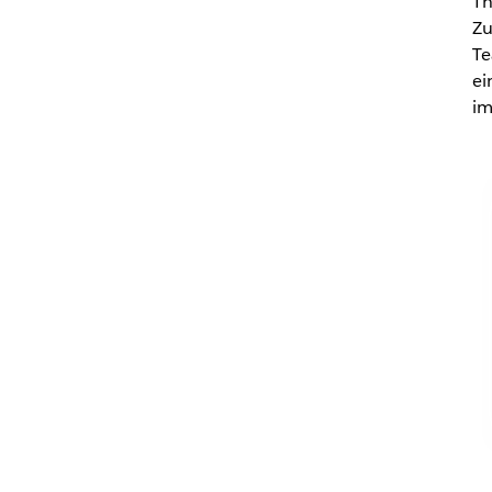
Th
Zu
Te
ei
im