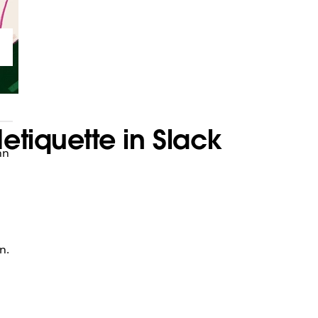
tiquette in Slack
nn
n.