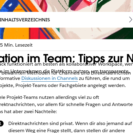
INHALTSVERZEICHNIS
5 Min. Lesezeit
on im Team: Tipps zur Ne
ack funktioniert am besten als kollaborativer Workspace, we
le im Unternehmen die Plattform nutzen, um transparente,
n bewährten Methoden für Channels und Direktnachrichten
formative
Diskussionen in Channels
zu führen, die rund um
ojekte, Projekt-Teams oder Fachgebiete angelegt werden.
ele Projekt-Teams nutzen allerdings viel zu oft
rektnachrichten, vor allem für schnelle Fragen und Antworte
s hat aber zwei Nachteile:
Direktnachrichten sind privat. Wenn dir also jemand auf
diesem Weg eine Frage stellt, dann stellen dir andere