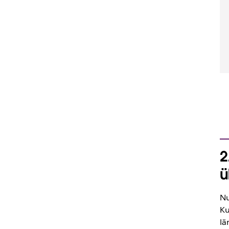
2
ü
Nu
Ku
lä