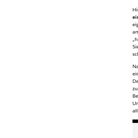
Hi
ei
ei
am
„h
Si
sc
Na
ei
De
zu
Be
Un
al