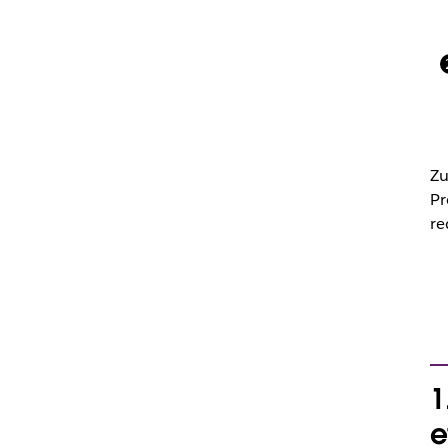
Zu
Pr
re
1
e