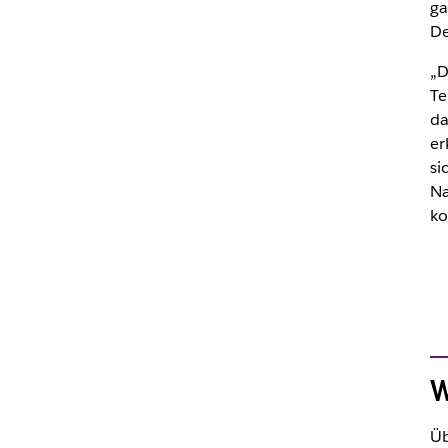
ga
De
„D
Te
da
er
si
Na
ko
W
Üb