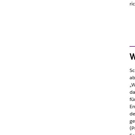
ri
W
Sc
ab
„W
da
fü
En
de
ge
(P