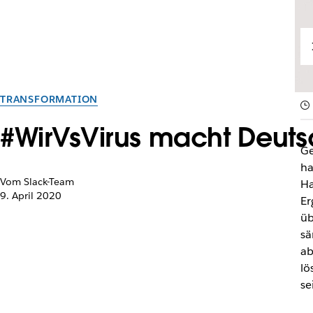
TRANSFORMATION
#WirVsVirus macht Deutsc
Ge
ha
Vom Slack-Team
Ha
9. April 2020
Er
üb
sä
ab
lö
se