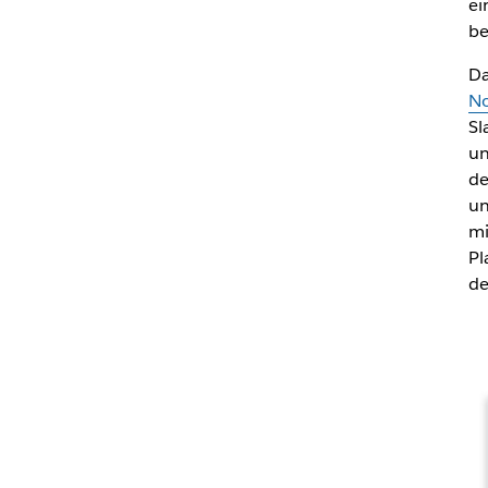
ei
be
Da
No
Sl
un
de
un
mi
Pl
de