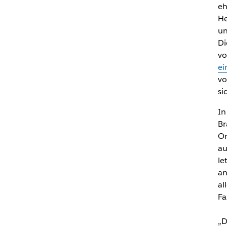
eh
He
un
Di
vo
ei
vo
si
In
Br
Or
au
le
an
al
Fa
„D