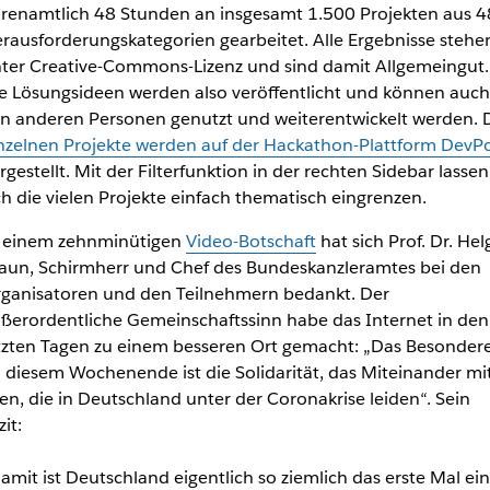
renamtlich 48 Stunden an insgesamt 1.500 Projekten aus 4
rausforderungskategorien gearbeitet. Alle Ergebnisse stehe
ter Creative-Commons-Lizenz und sind damit Allgemeingut.
e Lösungsideen werden also veröffentlicht und können auch
n anderen Personen genutzt und weiterentwickelt werden. 
nzelnen Projekte werden auf der Hackathon-Plattform DevP
rgestellt. Mit der Filterfunktion in der rechten Sidebar lassen
ch die vielen Projekte einfach thematisch eingrenzen.
 einem zehnminütigen
Video-Botschaft
hat sich Prof. Dr. Hel
aun, Schirmherr und Chef des Bundeskanzleramtes bei den
ganisatoren und den Teilnehmern bedankt. Der
ßerordentliche Gemeinschaftssinn habe das Internet in den
tzten Tagen zu einem besseren Ort gemacht: „Das Besonder
 diesem Wochenende ist die Solidarität, das Miteinander mi
len, die in Deutschland unter der Coronakrise leiden“. Sein
zit:
amit ist Deutschland eigentlich so ziemlich das erste Mal ein