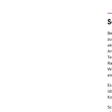
S
Be
zu
ak
An
Te
Ra
Wa
ei
Es
üb
Ko
Sc