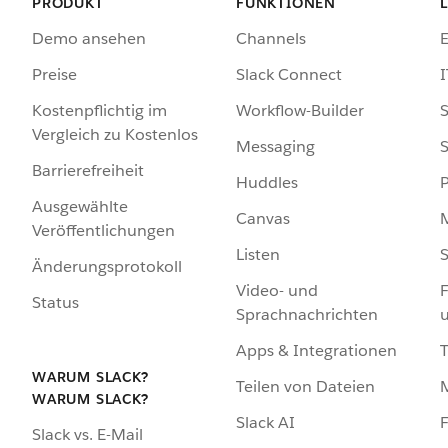
PRODUKT
FUNKTIONEN
Demo ansehen
Channels
Preise
Slack Connect
I
Kostenpflichtig im
Workflow-Builder
S
Vergleich zu Kostenlos
Messaging
S
Barrierefreiheit
Huddles
Ausgewählte
Canvas
Veröffentlichungen
Listen
S
Änderungsprotokoll
Video- und
F
Status
Sprachnachrichten
Apps & Integrationen
WARUM SLACK?
Teilen von Dateien
WARUM SLACK?
Slack AI
F
Slack vs. E-Mail