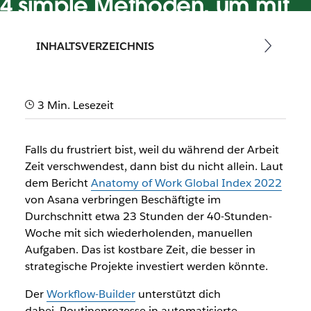
4 simple Methoden, um mit
dem Workflow-Builder Zeit zu
INHALTSVERZEICHNIS
sparen
Erfahre, wie der Workflow-Builder dir helfen kann,
Routineaufgaben in Slack zu automatisieren – und das
3 Min. Lesezeit
ohne Programmierung
Falls du frustriert bist, weil du während der Arbeit
Zeit verschwendest, dann bist du nicht allein. Laut
dem Bericht
Anatomy of Work Global Index 2022
von Asana verbringen Beschäftigte im
Durchschnitt etwa 23 Stunden der 40-Stunden-
Woche mit sich wiederholenden, manuellen
Aufgaben. Das ist kostbare Zeit, die besser in
strategische Projekte investiert werden könnte.
Der
Workflow-Builder
unterstützt dich
dabei,
Routineprozesse in automatisierte