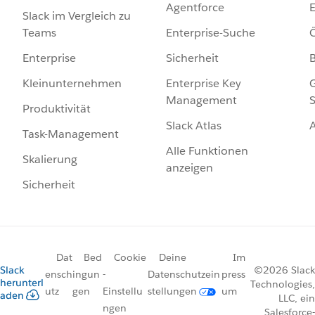
Agentforce
E
Slack im Vergleich zu
Enterprise-Suche
Ö
Teams
Sicherheit
Enterprise
Enterprise Key
G
Kleinunternehmen
Management
S
Produktivität
Slack Atlas
Task-Management
Alle Funktionen
Skalierung
anzeigen
Sicherheit
Dat
Bed
Cookie
Deine
Im
Slack
©2026 Slack
ensch
ingun
-
Datenschutzein
press
herunterl
Technologies,
utz
gen
Einstellu
stellungen
um
aden
LLC, ein
ngen
Salesforce-