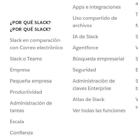
a
Apps e integraciones
Uso compartido de
¿POR QUÉ SLACK?
archivos
¿POR QUÉ SLACK?
IA de Slack
S
Slack en comparación
Agentforce
V
con Correo electrónico
Búsqueda empresarial
S
Slack o Teams
Seguridad
Empresa
Administración de
S
Pequeña empresa
claves Enterprise
b
Productividad
Atlas de Slack
V
Administración de
s
Ver todas las funciones
tareas
Escala
Confianza