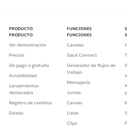
PRODUCTO
FUNCIONES
PRODUCTO
FUNCIONES
Ver demostración
Canales
I
Precios
Slack Connect
T
De pago o gratuito
Generador de flujos de
A
trabajo
Accesibilidad
Mensajería
Lanzamientos
destacados
Juntas
Registro de cambios
Canvas
Estado
Listas
Clips
F