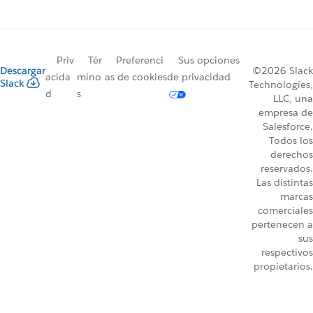
Priv
Tér
Preferenci
Sus opciones
Descargar
©2026 Slack
acida
mino
as de cookies
de privacidad
Slack
Technologies,
d
s
LLC, una
empresa de
Salesforce.
Todos los
derechos
reservados.
Las distintas
marcas
comerciales
pertenecen a
sus
respectivos
propietarios.