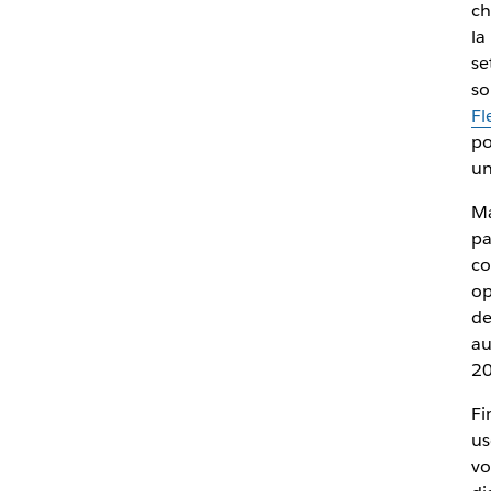
ch
la
se
so
Fl
po
un
Ma
pa
co
op
de
au
20
Fi
us
vo