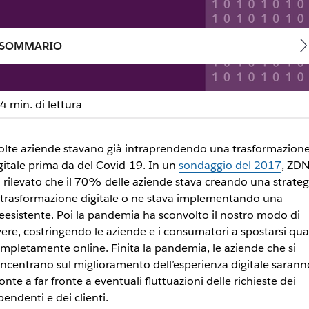
SOMMARIO
4 min. di lettura
eare la cultura del lavor
lte aziende stavano già intraprendendo una trasformazion
gitale prima da del Covid-19. In un
sondaggio del 2017
, ZDN
a e del lavoro digitale saranno pronte a gestire le fluttuazio
 rilevato che il 70% delle aziende stava creando una strateg
 trasformazione digitale o ne stava implementando una
eesistente. Poi la pandemia ha sconvolto il nostro modo di
vere, costringendo le aziende e i consumatori a spostarsi qua
mpletamente online. Finita la pandemia, le aziende che si
ncentrano sul miglioramento dell’esperienza digitale sarann
onte a far fronte a eventuali fluttuazioni delle richieste dei
pendenti e dei clienti.