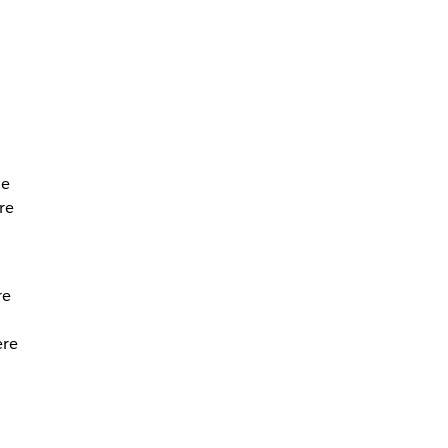
de
re
re
i
ere