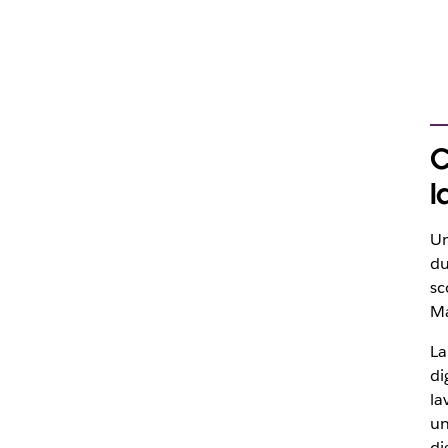
C
l
U
du
sc
Ma
La
di
la
un
di