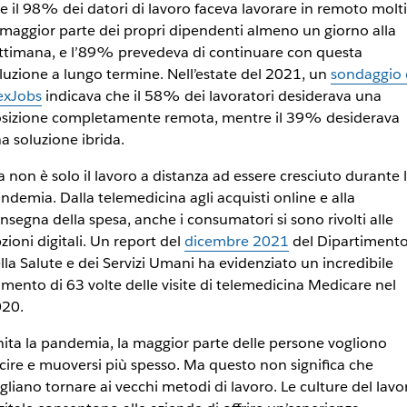
e il 98% dei datori di lavoro faceva lavorare in remoto molti
 maggior parte dei propri dipendenti almeno un giorno alla
ttimana, e l’89% prevedeva di continuare con questa
luzione a lungo termine. Nell’estate del 2021, un
sondaggio 
exJobs
indicava che il 58% dei lavoratori desiderava una
sizione completamente remota, mentre il 39% desiderava
a soluzione ibrida.
 non è solo il lavoro a distanza ad essere cresciuto durante 
ndemia. Dalla telemedicina agli acquisti online e alla
nsegna della spesa, anche i consumatori si sono rivolti alle
zioni digitali. Un report del
dicembre 2021
del Dipartiment
lla Salute e dei Servizi Umani ha evidenziato un incredibile
mento di 63 volte delle visite di telemedicina Medicare nel
20.
nita la pandemia, la maggior parte delle persone vogliono
cire e muoversi più spesso. Ma questo non significa che
gliano tornare ai vecchi metodi di lavoro. Le culture del lavo