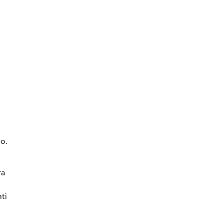
o.
ra
ti