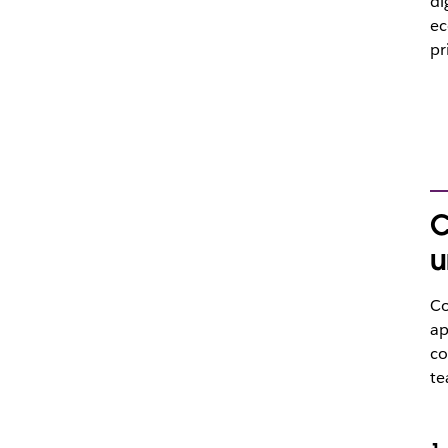
di
ec
pr
C
u
Co
ap
co
te