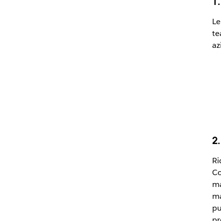
1
Le
te
az
2
Ri
Co
ma
ma
pu
pr