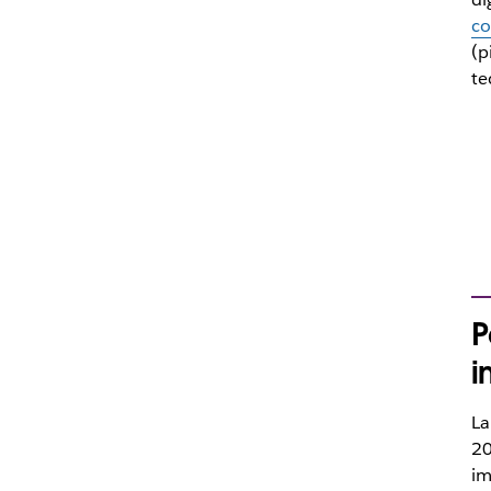
co
(p
te
P
i
La
20
im