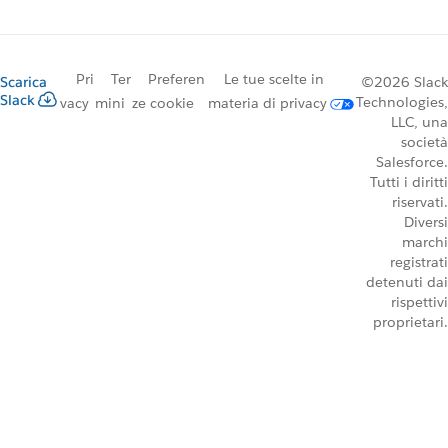
Pri
Ter
Preferen
Le tue scelte in
Scarica
©2026 Slack
Slack
Technologies,
vacy
mini
ze cookie
materia di privacy
LLC, una
società
Salesforce.
Tutti i diritti
riservati.
Diversi
marchi
registrati
detenuti dai
rispettivi
proprietari.