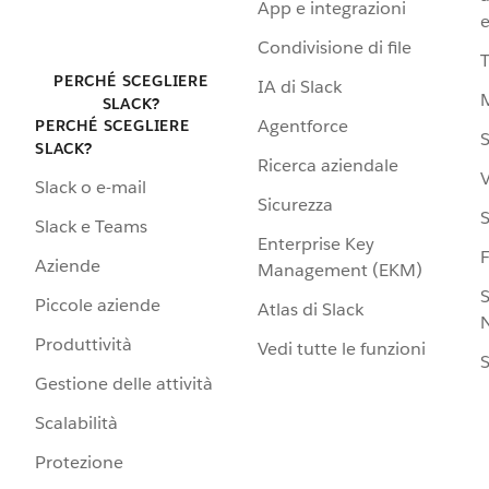
App e integrazioni
e
Condivisione di file
PERCHÉ SCEGLIERE
IA di Slack
SLACK?
Agentforce
PERCHÉ SCEGLIERE
S
SLACK?
Ricerca aziendale
V
Slack o e-mail
Sicurezza
S
Slack e Teams
Enterprise Key
Aziende
Management (EKM)
S
Piccole aziende
Atlas di Slack
N
Produttività
Vedi tutte le funzioni
S
Gestione delle attività
Scalabilità
Protezione