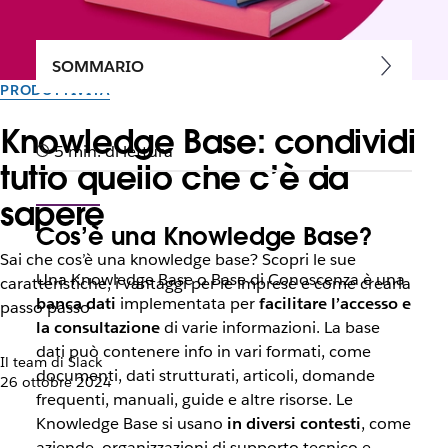
SOMMARIO
PRODUTTIVITÀ
Knowledge Base: condividi
5 min. di lettura
tutto quello che c’è da
sapere
Cos’è una Knowledge Base?
Sai che cos’è una knowledge base? Scopri le sue
Una Knowledge Base o Base di Conoscenza è una
caratteristiche, i vantaggi per le imprese e come crearla
banca dati
implementata per
facilitare l’accesso e
passo passo
la consultazione
di varie informazioni. La base
dati può contenere info in vari formati, come
Il team di Slack
documenti, dati strutturati, articoli, domande
26 ottobre 2024
frequenti, manuali, guide e altre risorse. Le
Knowledge Base si usano
in diversi contesti
, come
aziende, organizzazioni di supporto tecnico e