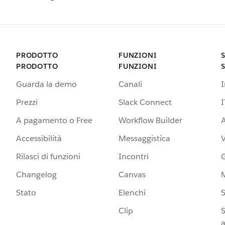
PRODOTTO
FUNZIONI
PRODOTTO
FUNZIONI
Guarda la demo
Canali
Prezzi
Slack Connect
I
A pagamento o Free
Workflow Builder
A
Accessibilità
Messaggistica
Rilasci di funzioni
Incontri
G
Changelog
Canvas
Stato
Elenchi
S
Clip
S
a