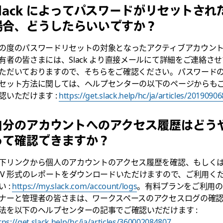
Slack によってパスワードがリセットされ
場合、どうしたらいいですか？
の度のパスワードリセットの対象となったアクティブアカウン
有者の皆さまには、Slack より直接メールにて詳細をご連絡させ
ただいておりますので、そちらをご確認ください。パスワード
セット方法に関しては、ヘルプセンターの以下のページからも
認いただけます :
https://get.slack.help/hc/ja/articles/20190906
自分のアカウントへのアクセス履歴はどう
って確認できますか？
下リンクから個人のアカウントのアクセス履歴を確認、もしく
SV 形式のレポートをダウンロードいただけますので、ご利用く
い :
https://my.slack.com/account/logs
。有料プランをご利用の
ナーと管理者の皆さまは、ワークスペースのアクセスログの確
法を以下のヘルプセンターの記事でご確認いだだけます :
tps://get.slack.help/hc/ja/articles/360002084807
。