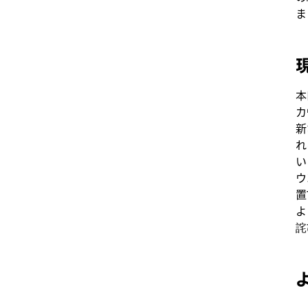
ま
本
カ
新
れ
い
ウ
置
よ
詫