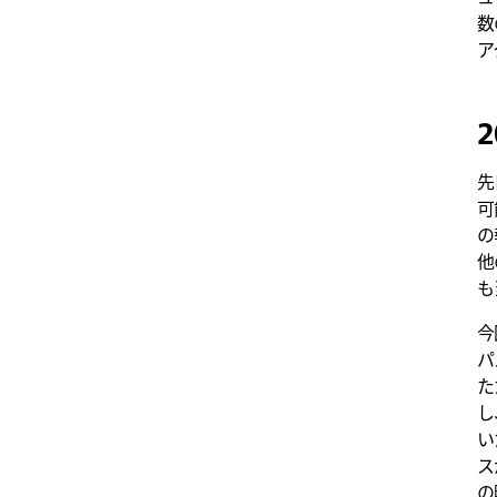
数
ア
2
先
可
の
他
も
今
パ
た
し
い
ス
の