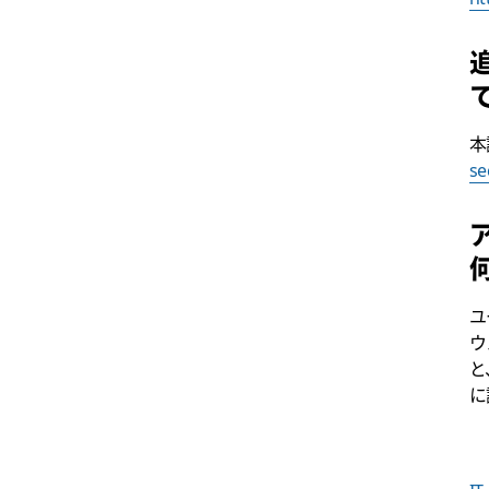
本
se
ユ
ウ
と
に