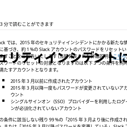
3 分で読むことができます
lack では、2015 年のセキュリティインシデントにかかる新たな
に基づき、約 1 %の Slack アカウントのパスワードをリセット
k セキュリティインシデ
ますことをご報告いたします (当時発表された詳細説明は
こちら
スワードのリセットの対象となりますのは以下 3 つの条件を同
満たすアカウントとなります。
2015 年 3 月以前に作成されたアカウント
2015 年 3 月以降一度もパスワードが変更されていないア
ウント
シングルサインオン（SSO）プロバイダーを利用したログ
ンが必須化されていないアカウント
の条件に該当しない残り 99 %の「2015 年 3 月より後に作成さ
」または「2015 年 3 月以降パスワードを変更している」 Slack 