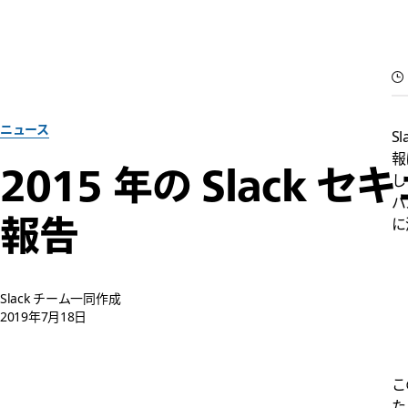
ニュース
S
報
2015 年の Slac
し
パ
報告
に
Slack チーム一同作成
2019年7月18日
こ
た