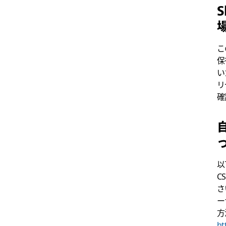
こ
保
い
リ
確
以
C
さ
ー
方
ht