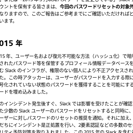
ウントを保有する皆さまは、
今回のパスワードリセットの対象
なりますので、このご報告はご参考までにご確認いただければ
います。
015 年
015 年、ユーザー名および復元不可能な方法（ハッシュ化）で暗
されたパスワード等を保管するプロフィール情報データベース
む Slack のインフラが、権限のない個人により不正アクセスさ
た。この時アタッカーは、ユーザーがパスワードを入力する際
号化されていない状態のパスワードを獲得することを可能にす
ードを埋め込みました。
のインシデント発生後すぐ、Slack では影響を受けたことが確認
た少数の Slack ユーザーのパスワードをリセットすると同時に
ーザーに対しパスワードのリセットの推奨を通知。それに加え
だちにインシデント是正処置を行い、2要素認証などの多数のセ
リティ予防対策を取り入れました。この 2015 年の Slack を含む