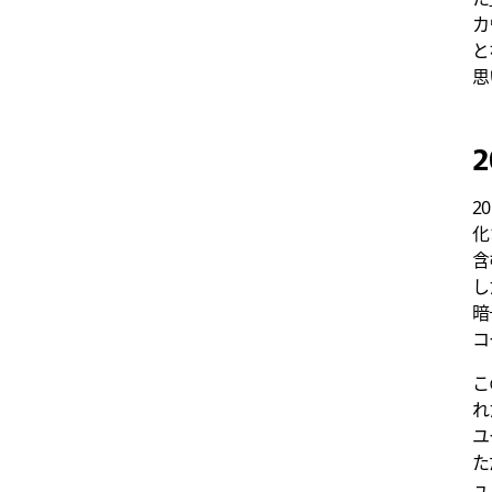
カ
と
思
2
2
化
含
し
暗
コ
こ
れ
ユ
た
ュ