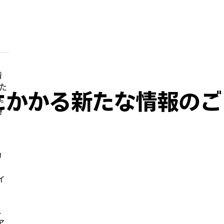
情
いた
ントにかかる新たな情報のご
)。
時
カ
イ
れ
ア