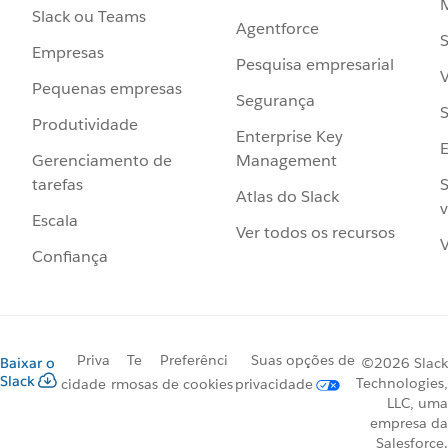
Slack ou Teams
Agentforce
S
Empresas
Pesquisa empresarial
V
Pequenas empresas
Segurança
S
Produtividade
Enterprise Key
Management
Gerenciamento de
S
tarefas
Atlas do Slack
v
Escala
Ver todos os recursos
V
Confiança
Priva
Te
Preferênci
Suas opções de
Baixar o
©2026 Slack
Slack
Technologies,
cidade
rmos
as de cookies
privacidade
LLC, uma
empresa da
Salesforce.