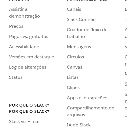
Assistir à
Canais
demonstração
Slack Connect
T
Preços
Criador de fluxo de
Pagos vs. gratuitos
trabalho
c
Acessibilidade
Mensagens
Versões em destaque
Círculos
p
Log de alterações
Canvas
Status
Listas
Clipes
S
Apps e integrações
POR QUE O SLACK?
Compartilhamento de
e
POR QUE O SLACK?
arquivos
Slack vs. E-mail
IA do Slack